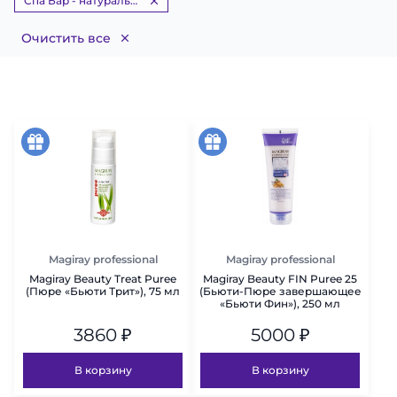
Спа Бар - натуральные фруктовые пюре
Очистить все
акция
акция
Magiray professional
Magiray professional
Magiray Beauty Treat Puree
Magiray Beauty FIN Puree 25
(Пюре «Бьюти Трит»), 75 мл
(Бьюти-Пюре завершающее
«Бьюти Фин»), 250 мл
3860
₽
5000
₽
В корзину
В корзину