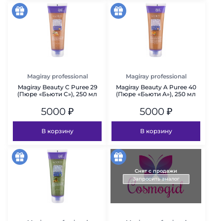
акция
акция
Magiray professional
Magiray professional
Magiray Beauty C Puree 29
Magiray Beauty A Puree 40
(Пюре «Бьюти С»), 250 мл
(Пюре «Бьюти А»), 250 мл
5000
₽
5000
₽
В корзину
В корзину
акция
акция
Снят с продажи
Запросить аналог