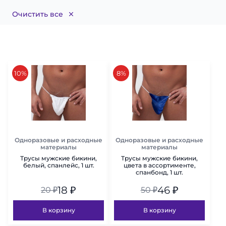
Очистить все
скидка
скидка
10%
8%
Одноразовые и расходные
Одноразовые и расходные
материалы
материалы
Трусы мужские бикини,
Трусы мужские бикини,
белый, спанлейс, 1 шт.
цвета в ассортименте,
спанбонд, 1 шт.
18
₽
46
₽
20
₽
50
₽
В корзину
В корзину