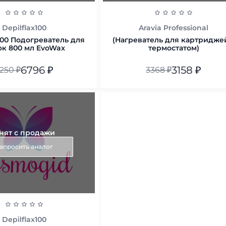
Depilflax100
Aravia Professional
x100 Подогреватель для
(Нагреватель для картридже
ок 800 мл EvoWax
термостатом)
6796
₽
3158
₽
250
₽
3368
₽
В корзину
В корзину
нят с продажи
апросить аналог
Depilflax100