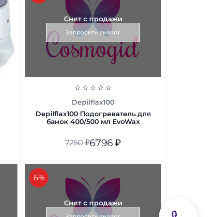
Снят с продажи
Запросить аналог
Depilflax100
Depilflax100 Подогреватель для
банок 400/500 мл EvoWax
6796
₽
7250
₽
В корзину
скидка
6%
Снят с продажи
Запросить аналог