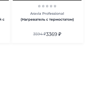
Aravia Professional
й с
(Нагреватель с термостатом)
3369
₽
3594
₽
В корзину