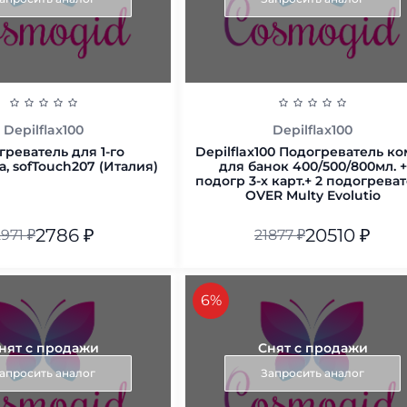
Depilflax100
Depilflax100
реватель для 1-го
Depilflax100 Подогреватель к
, sofTouch207 (Италия)
для банок 400/500/800мл. +
подогр 3-х карт.+ 2 подогрева
OVER Multy Evolutio
2786
₽
20510
₽
2971
₽
21877
₽
В корзину
В корзину
скидка
6%
нят с продажи
Снят с продажи
апросить аналог
Запросить аналог