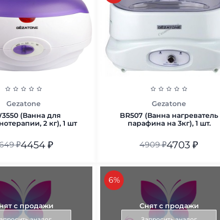
Gezatone
Gezatone
550 (Ванна для
BR507 (Ванна нагреватель
отерапии, 2 кг), 1 шт
парафина на 3кг), 1 шт.
4454
₽
4703
₽
649
₽
4909
₽
В корзину
В корзину
скидка
6%
нят с продажи
Снят с продажи
апросить аналог
Запросить аналог