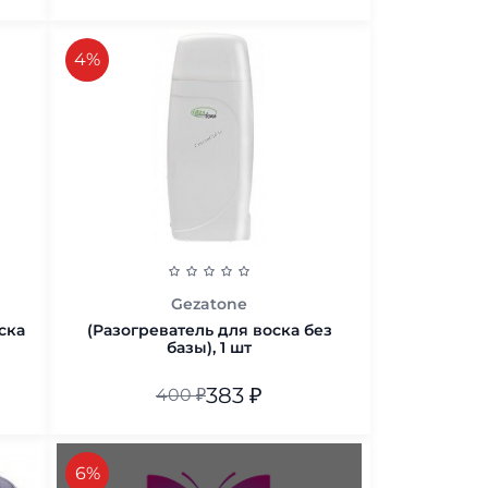
В корзину
скидка
4%
Gezatone
ска
(Разогреватель для воска без
базы), 1 шт
383
₽
400
₽
В корзину
скидка
6%