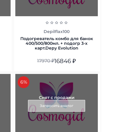
Depilflax100
Подогреватель комбо для банок
400/500/800мл. + подогр 3-х
карт.Depy Evolution
16846
₽
17970
₽
В корзину
скидка
6%
Снят с продажи
Запросить аналог