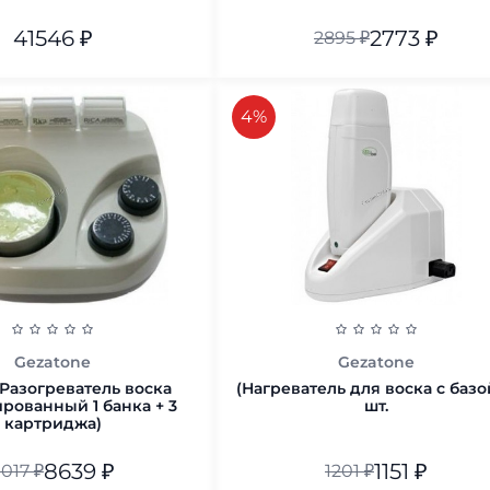
41546
₽
2773
₽
2895
₽
В корзину
В корзину
скидка
4%
Gezatone
Gezatone
Разогреватель воска
(Нагреватель для воска с базой
рованный 1 банка + 3
шт.
картриджа)
8639
₽
1151
₽
017
₽
1201
₽