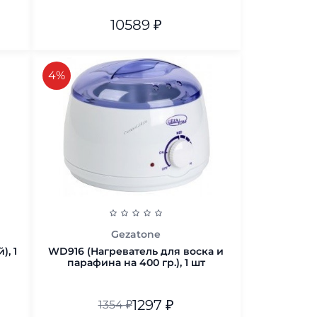
10589
₽
В корзину
скидка
4%
Gezatone
), 1
WD916 (Нагреватель для воска и
парафина на 400 гр.), 1 шт
1297
₽
1354
₽