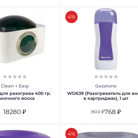
В корзину
В корзину
скидка
4%
Clean + Easy
Gezatone
для разогрева 400 гр.
WD639 (Разогреватель для во
аночного воска
в картриджах), 1 шт
18280
₽
768
₽
802
₽
В корзину
В корзину
скидка
4%