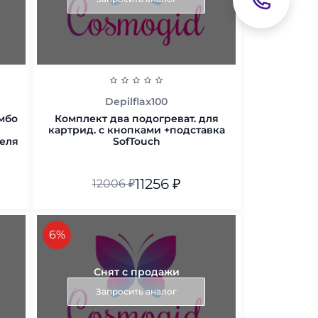
Depilflax100
омбо
Комплект два подогреват. для
картрид. с кнопками +подставка
теля
SofTouch
11256
₽
12006
₽
В корзину
скидка
6%
Снят с продажи
Запросить аналог