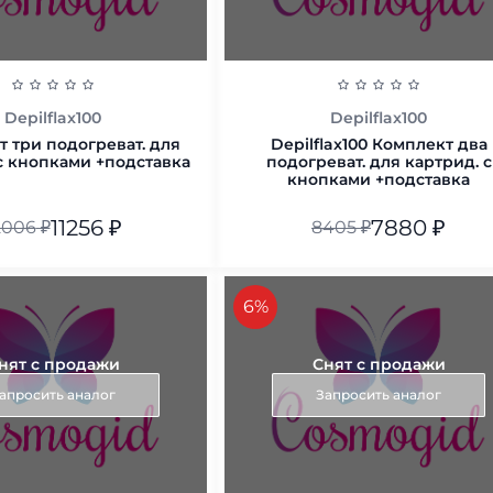
Depilflax100
Depilflax100
 три подогреват. для
Depilflax100 Комплект два
с кнопками +подставка
подогреват. для картрид. с
кнопками +подставка
11256
₽
7880
₽
2006
₽
8405
₽
В корзину
В корзину
скидка
6%
нят с продажи
Снят с продажи
апросить аналог
Запросить аналог