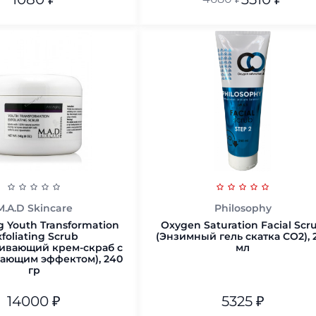
В корзину
В корзину
M.A.D Skincare
Philosophy
g Youth Transformation
Oxygen Saturation Facial Scr
xfoliating Scrub
(Энзимный гель скатка CO2), 
ивающий крем-скраб с
мл
ающим эффектом), 240
гр
14000
₽
5325
₽