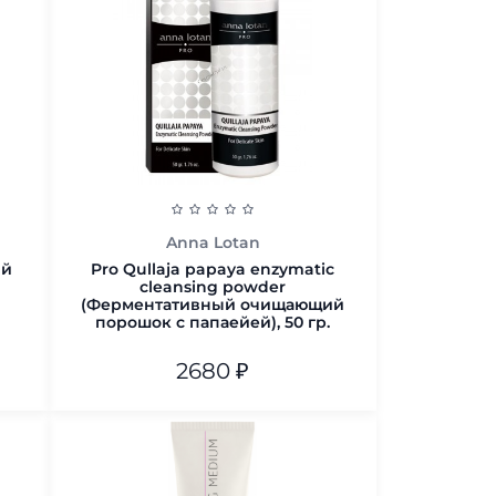
В корзину
Anna Lotan
ый
Pro Qullaja papaya enzymatic
cleansing powder
(Ферментативный очищающий
порошок с папаейей), 50 гр.
2680
₽
В корзину