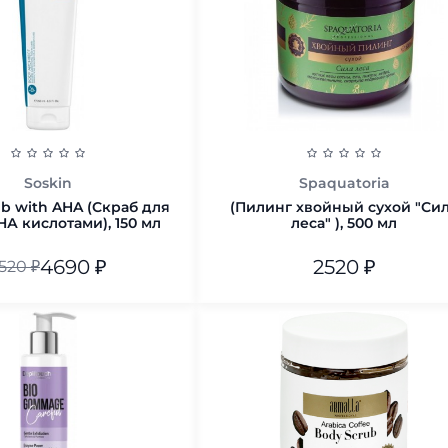
Soskin
Spaquatoria
b with AHA (Скраб для
(Пилинг хвойный сухой "Си
НА кислотами), 150 мл
леса" ), 500 мл
4690
₽
2520
₽
520
₽
В корзину
В корзину