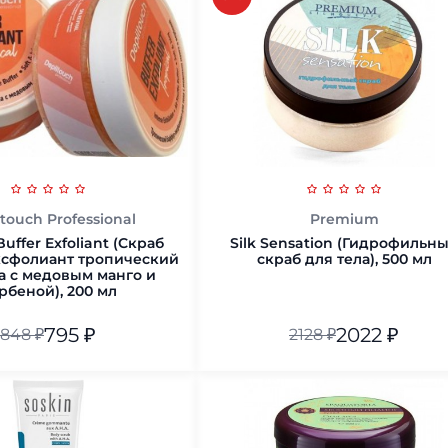
В корзину
touch Professional
Premium
Buffer Exfoliant (Скраб
Silk Sensation (Гидрофильн
сфолиант тропический
скраб для тела), 500 мл
а с медовым манго и
рбеной), 200 мл
795
₽
2022
₽
848
₽
2128
₽
В корзину
В корзину