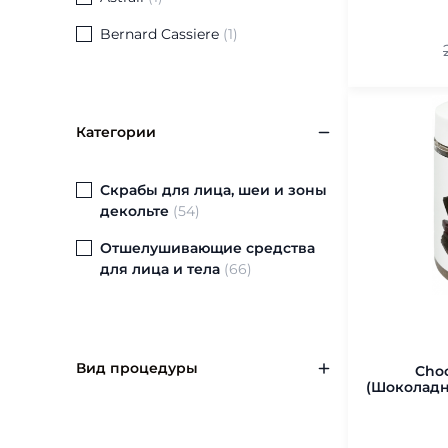
Bernard Cassiere
(
1
)
Bio Medical Care
(
1
)
Cantabria Labs
(
2
)
Категории
Christina
(
2
)
Davines
(
1
)
Скрабы для лица, шеи и зоны
декольте
(
54
)
Declare
(
1
)
Отшелушивающие средства
Depiltouch Professional
(
3
)
для лица и тела
(
66
)
Dermatime
(
2
)
Dr.Baumann
(
3
)
Egia
(
1
)
Вид процедуры
Choc
(Шоколадны
Ericson Laboratoire
(
5
)
Антиоксидантный эффект
(
13
)
Evasion
(
1
)