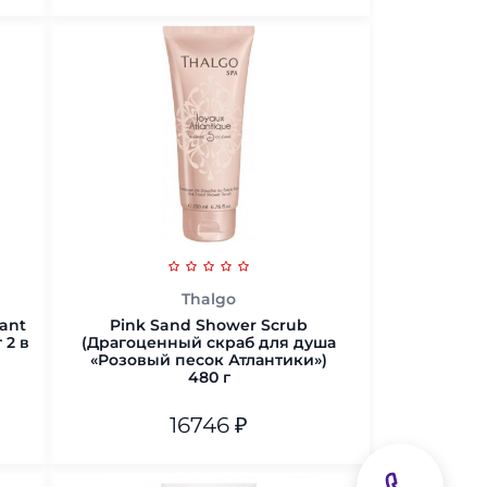
В корзину
Thalgo
ant
Pink Sand Shower Scrub
 2 в
(Драгоценный скраб для душа
«Розовый песок Атлантики»)
480 г
16746
₽