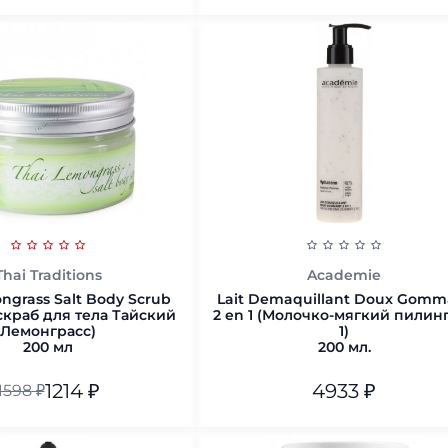
В корзину
В корзину
Thai Traditions
Academie
ngrass Salt Body Scrub
Lait Demaquillant Doux Gomm
скраб для тела Тайский
2 en 1 (Молочко-мягкий пилинг
Лемонграсс)
1)
200 мл
200 мл.
1214
₽
4933
₽
1598
₽