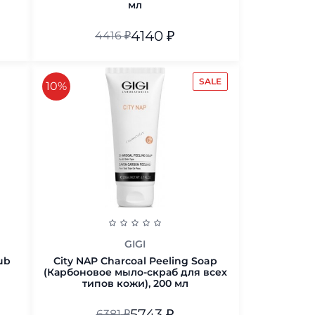
мл
4140
₽
4416
₽
В корзину
SALE
скидка
10%
GIGI
ub
City NAP Charcoal Peeling Soap
(Карбоновое мыло-скраб для всех
типов кожи), 200 мл
5743
₽
6381
₽