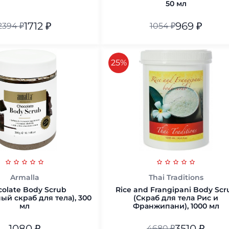
50 мл
1712
₽
969
₽
2394
₽
1054
₽
50 мл
В корзину
скидка
25%
В корзину
Armalla
Thai Traditions
olate Body Scrub
Rice and Frangipani Body Scr
й скраб для тела), 300
(Скраб для тела Рис и
мл
Франжипани), 1000 мл
1080
₽
3510
₽
4680
₽