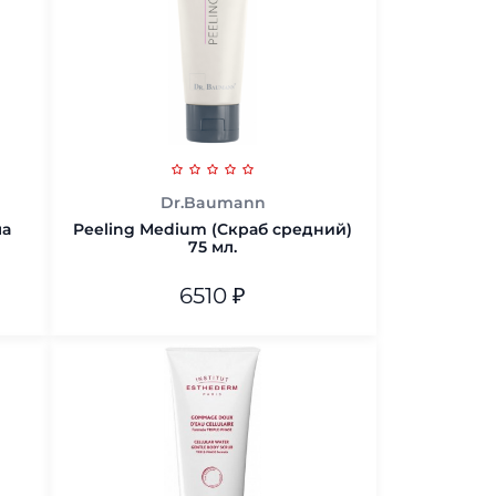
Dr.Baumann
ла
Peeling Medium (Скраб средний)
75 мл.
6510
₽
75 мл.
В корзину