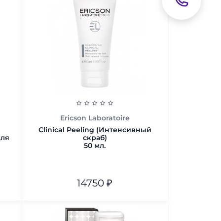
480 г
В корзину
Ericson Laboratoire
Clinical Peeling (Интенсивный
для
скраб)
50 мл.
14750
₽
50 мл.