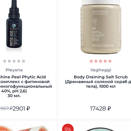
200 мл.
В корзину
В корзину
Pleyana
Vagheggi
hine Peel Phytic Acid
Body Draining Salt Scrub
комплекс с фитиновой
(Дренажный соляной скраб 
 многофункциональный
тела), 1000 мл
40%, pH 2,6)
30 мл.
2901
₽
17428
₽
2957
₽
В корзину
скидка
5%