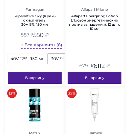
Farmagan
Alfaparf Milano
Superlative Oxy (Крем-
Alfaparf Energizing Lotion
окислитель)
(Лосьон энергетический
30V 9%, 150 мл
против выпадения), 12 шт x
10 мл
550
₽
587
₽
+ Все варианты (8)
40V 12%, 950 мл
30V 9%, 150 мл
20V 6%, 950 мл
30
6112
₽
6791
₽
В корзину
В корзину
скидка
скидка
13%
32%
Matrix
Framesi