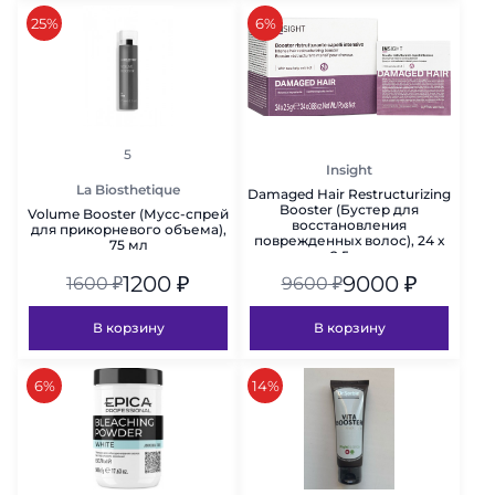
скидка
скидка
25%
6%
рейтинг
5
Insight
La Biosthetique
Damaged Hair Restructurizing
Booster (Бустер для
Volume Booster (Мусс-спрей
восстановления
для прикорневого объема),
поврежденных волос), 24 х
75 мл
2,5 гр
1200
₽
9000
₽
1600
₽
9600
₽
В корзину
В корзину
скидка
скидка
6%
14%