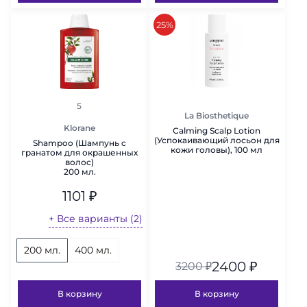
скидка
25%
рейтинг
5
La Biosthetique
Klorane
Calming Scalp Lotion
(Успокаивающий лосьон для
Shampoo (Шампунь с
кожи головы), 100 мл
гранатом для окрашенных
волос)
200 мл.
1101
₽
+ Все варианты (2)
200 мл.
400 мл.
2400
₽
3200
₽
В корзину
В корзину