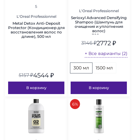
рейтинг
5
L'Oreal Professionnel
L'Oreal Professionnel
Serioxyl Advanced Densifying
Shampoo (Шампунь для
Metal Detox Anti-Deposit
очищения и уплотнения
Protector (Кондиционер для
волос)
восстановления волос по
300 мл
длине), 500 мл
2772
₽
3146
₽
+ Все варианты (2)
300 мл
1500 мл
4544
₽
5157
₽
В корзину
В корзину
скидка
6%