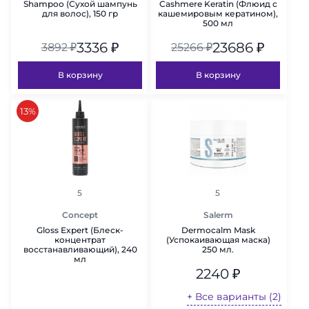
Shampoo (Сухой шампунь
Cashmere Keratin (Флюид с
для волос), 150 гр
кашемировым кератином),
500 мл
3336
₽
23686
₽
3892
₽
25266
₽
В корзину
В корзину
скидка
13%
рейтинг
рейтинг
5
5
Concept
Salerm
Gloss Expert (Блеск-
Dermocalm Mask
концентрат
(Успокаивающая маска)
восстанавливающий), 240
250 мл.
мл
2240
₽
+ Все варианты (2)