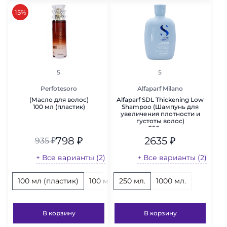
скидка
15%
рейтинг
рейтинг
5
5
Perfotesoro
Alfaparf Milano
(Масло для волос)
Alfaparf SDL Thickening Low
100 мл (пластик)
Shampoo (Шампунь для
увеличения плотности и
густоты волос)
250 мл.
798
₽
2635
₽
935
₽
+ Все варианты (2)
+ Все варианты (2)
100 мл (пластик)
100 мл (стекло)
250 мл.
1000 мл.
В корзину
В корзину