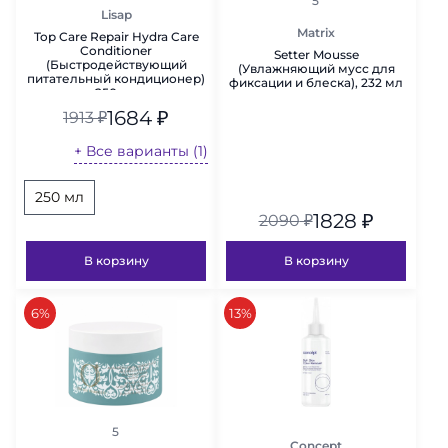
5
Lisap
Matrix
Top Care Repair Hydra Care
Conditioner
Setter Mousse
(Быстродействующий
(Увлажняющий мусс для
питательный кондиционер)
фиксации и блеска), 232 мл
250 мл
1684
₽
1913
₽
+ Все варианты (1)
250 мл
1828
₽
2090
₽
В корзину
В корзину
скидка
скидка
6%
13%
рейтинг
5
Concept