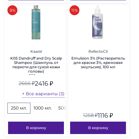
скидка
скидка
9%
11%
Kaaral
RefectoCil
K05 Dandruff and Dry Scalp
Emulsion 3% (Растворитель
Shampoo (Шампунь от
для краски 3%, кремовая
перхоти для сухой кожи
эмульсия), 100 мл
головы)
250 мл.
2416
₽
2666
₽
+ Все варианты (3)
250 мл.
1000 мл.
500 мл.
1116
₽
1258
₽
В корзину
В корзину