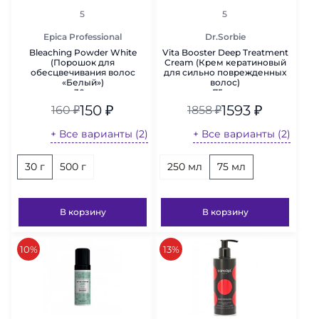
рейтинг
рейтинг
5
5
Epica Professional
Dr.Sorbie
Bleaching Powder White
Vita Booster Deep Treatment
(Порошок для
Cream (Крем кератиновый
обесцвечивания волос
для сильно поврежденных
«Белый»)
волос)
30 г
75 мл
150
₽
1593
₽
160
₽
1858
₽
+ Все варианты (2)
+ Все варианты (2)
30 г
500 г
250 мл
75 мл
В корзину
В корзину
скидка
скидка
10%
13%