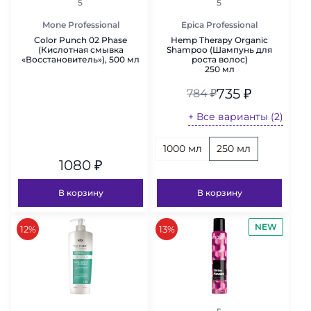
рейтинг
рейтинг
5
5
Mone Professional
Epica Professional
Color Punch 02 Phasе
Hemp Therapy Organic
(Кислотная смывка
Shampoo (Шампунь для
«Восстановитель»), 500 мл
роста волос)
250 мл
735
₽
784
₽
+ Все варианты (2)
1000 мл
250 мл
1080
₽
В корзину
В корзину
NEW
скидка
скидка
12%
13%
рейтинг