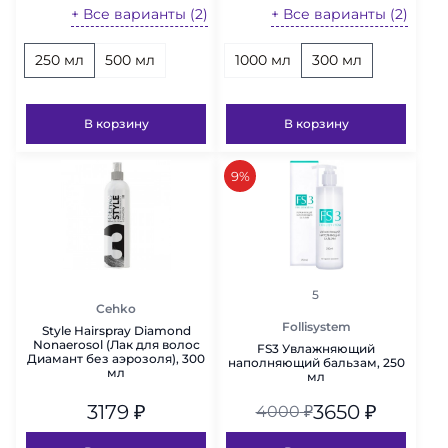
+ Все варианты (2)
+ Все варианты (2)
250 мл
500 мл
1000 мл
300 мл
В корзину
В корзину
скидка
9%
рейтинг
5
Cehko
Follisystem
Style Hairspray Diamond
Nonaerosol (Лак для волос
FS3 Увлажняющий
Диамант без аэрозоля), 300
наполняющий бальзам, 250
мл
мл
3179
₽
3650
₽
4000
₽