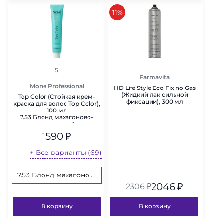
скидка
11%
рейтинг
5
Farmavita
Mone Professional
HD Life Style Eco Fix no Gas
(Жидкий лак сильной
Top Color (Cтойкая крем-
фиксации), 300 мл
краска для волос Top Color),
100 мл
7.53 Блонд махагоново-
золотистый
1590
₽
+ Все варианты (69)
7.53 Блонд махагоново-золотистый
11.20 Платиновый блонд фиол
2.0 Н
2046
₽
2306
₽
В корзину
В корзину