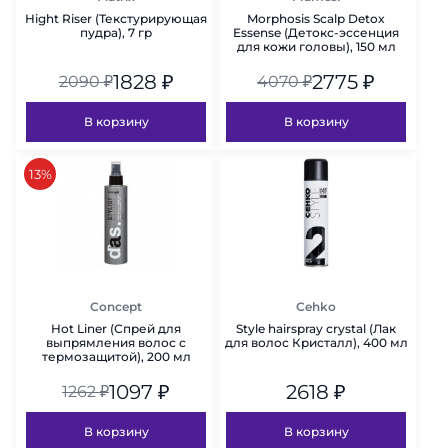
Hight Riser (Текстурирующая
Morphosis Scalp Detox
пудра), 7 гр
Essense (Детокс-эссенция
для кожи головы), 150 мл
1828
₽
2775
₽
2090
₽
4070
₽
В корзину
В корзину
скидка
13%
Concept
Cehko
Hot Liner (Спрей для
Style hairspray crystal (Лак
выпрямления волос с
для волос Кристалл), 400 мл
термозащитой), 200 мл
1097
₽
2618
₽
1262
₽
В корзину
В корзину