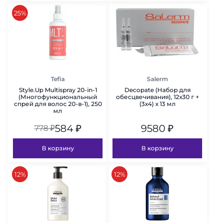
скидка
25%
Tefia
Salerm
Style.Up Multispray 20-in-1
Decopate (Набор для
(Многофункциональный
обесцвечивания), 12х30 г +
спрей для волос 20-в-1), 250
(3х4) х 13 мл
мл
584
₽
9580
₽
778
₽
В корзину
В корзину
скидка
скидка
12%
12%