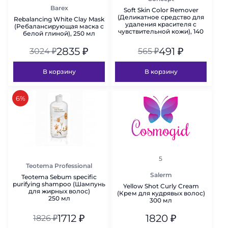
Barex
Soft Skin Color Remover
(Деликатное средство для
Rebalancing White Clay Mask
удаления красителя с
(Ребалансирующая маска с
чувствительной кожи), 140
белой глиной), 250 мл
мл
2835
₽
491
₽
3024
₽
565
₽
В корзину
В корзину
скидка
6%
рейтинг
5
Teotema Professional
Salerm
Teotema Sebum specific
purifying shampoo (Шампунь
Yellow Shot Curly Cream
для жирных волос)
(Крем для кудрявых волос)
250 мл
300 мл
1712
₽
1820
₽
1826
₽