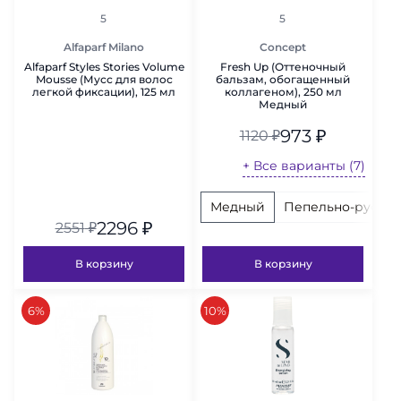
рейтинг
рейтинг
5
5
Alfaparf Milano
Concept
Alfaparf Styles Stories Volume
Fresh Up (Оттеночный
Mousse (Мусс для волос
бальзам, обогащенный
легкой фиксации), 125 мл
коллагеном), 250 мл
Медный
973
₽
1120
₽
+ Все варианты (7)
Медный
Пепельно-русый
2296
₽
2551
₽
В корзину
В корзину
скидка
скидка
6%
10%