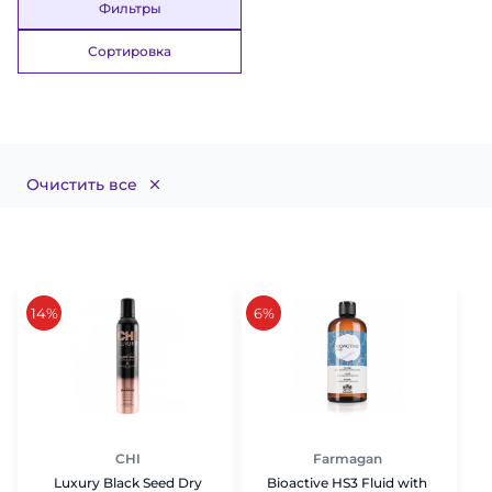
Фильтры
Сортировка
Очистить все
скидка
скидка
14%
6%
CHI
Farmagan
Luxury Black Seed Dry
Bioactive HS3 Fluid with