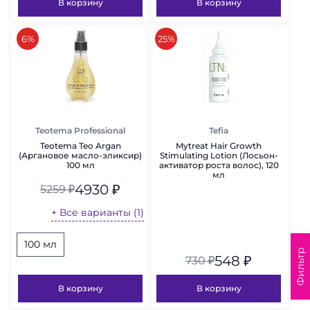
В корзину
В корзину
скидка
скидка
6%
25%
Teotema Professional
Tefia
Teotema Teo Argan
Mytreat Hair Growth
(Аргановое масло-эликсир)
Stimulating Lotion (Лосьон-
100 мл
активатор роста волос), 120
мл
4930
₽
5259
₽
+ Все варианты (1)
100 мл
Фильтр
548
₽
730
₽
В корзину
В корзину