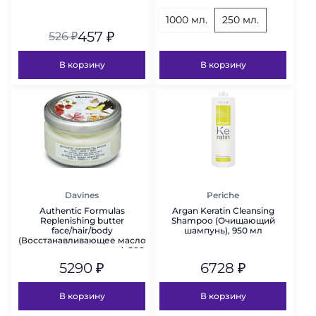
1000 мл.
250 мл.
457
₽
526
₽
В корзину
В корзину
Davines
Periche
Authentic Formulas
Argan Keratin Cleansing
Replenishing butter
Shampoo (Очищающий
face/hair/body
шампунь), 950 мл
(Восстанавливающее масло
для лица, волос и тела), 200
мл
5290
₽
6728
₽
В корзину
В корзину