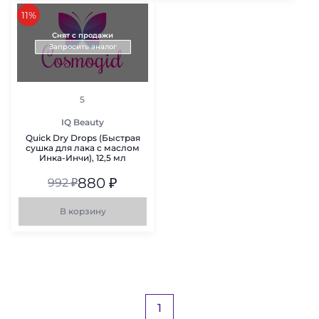
скидка
11%
Снят с продажи
Запросить аналог
рейтинг
5
IQ Beauty
Quick Dry Drops (Быстрая
сушка для лака c маслом
Инка-Инчи), 12,5 мл
880
₽
992
₽
В корзину
1