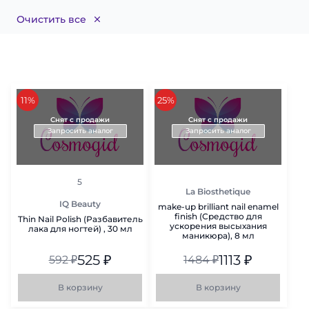
Очистить все
скидка
скидка
11%
25%
Снят с продажи
Снят с продажи
Запросить аналог
Запросить аналог
рейтинг
5
La Biosthetique
IQ Beauty
make-up brilliant nail enamel
finish (Средство для
Thin Nail Polish (Разбавитель
ускорения высыхания
лака для ногтей) , 30 мл
маникюра), 8 мл
525
₽
1113
₽
592
₽
1484
₽
В корзину
В корзину