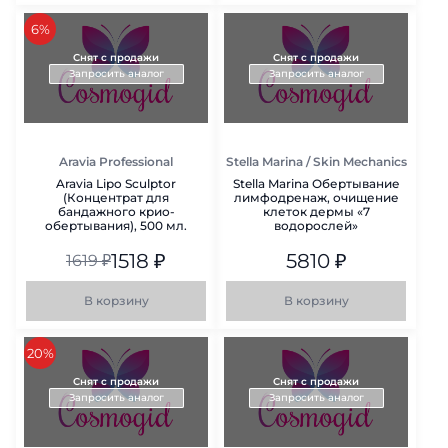
скидка
6%
Снят с продажи
Снят с продажи
Запросить аналог
Запросить аналог
Aravia Professional
Stella Marina / Skin Mechanics
Aravia Lipo Sculptor
Stella Marina Обертывание
(Концентрат для
лимфодренаж, очищение
бандажного крио-
клеток дермы «7
обертывания), 500 мл.
водорослей»
1518
₽
5810
₽
1619
₽
В корзину
В корзину
скидка
20%
Снят с продажи
Снят с продажи
Запросить аналог
Запросить аналог