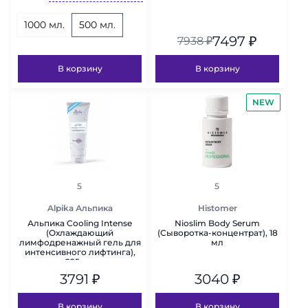
1000 мл.
500 мл.
7497
₽
7938
₽
В корзину
В корзину
NEW
рейтинг
рейтинг
5
5
Alpika Альпика
Histomer
Альпика Cooling Intense
Nioslim Body Serum
(Охлаждающий
(Сыворотка-концентрат), 18
лимфодренажный гель для
мл
интенсивного лифтинга),
225 мл
3791
₽
3040
₽
В корзину
В корзину