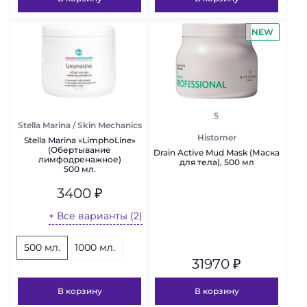
NEW
рейтинг
5
Stella Marina / Skin Mechanics
Histomer
Stella Marina «LimphoLine»
(Обертывание
Drain Active Mud Mask (Маска
лимфодренажное)
для тела), 500 мл
500 мл.
3400
₽
+ Все варианты (2)
500 мл.
1000 мл.
31970
₽
В корзину
В корзину