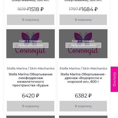
1518
₽
1684
₽
1619
₽
1797
₽
В корзину
В корзину
Снят с продажи
Снят с продажи
Запросить аналог
Запросить аналог
Stella Marina / Skin Mechanics
Stella Marina / Skin Mechanics
Фильтр
Stella Marina Обертывание
Stella Marina Обертывание-
лимфодренаж
дренаж «Водоросли и
межклеточного
морской ил», 800 г
пространства «Бурые
водоросли»
6420
₽
6382
₽
В корзину
В корзину