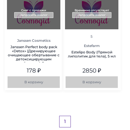
Снят с продажи
Временно отсутствует
Запросить аналог
Запросить аналог
рейтинг
5
Janssen Cosmetics
Estefarm
Janssen Perfect body pack
«Detox» (Дренирующее
Estelipo Body (Прямой
очищающее обертывание с
липолитик для тела), 5 мл
детоксицирующим
действием), 2 кг
178
₽
2850
₽
В корзину
В корзину
1