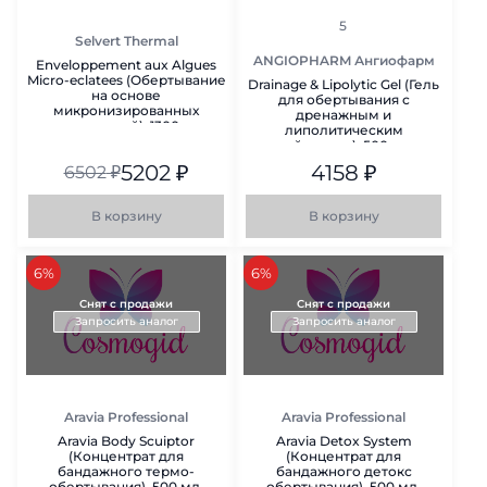
рейтинг
5
Selvert Thermal
ANGIOPHARM Ангиофарм
Enveloppement aux Algues
Micro-eclatees (Обертывание
Drainage & Lipolytic Gel (Гель
на основе
для обертывания с
микронизированных
дренажным и
водорослей), 1300мл
липолитическим
действием), 500 мл
5202
₽
4158
₽
6502
₽
В корзину
В корзину
скидка
скидка
6%
6%
Снят с продажи
Снят с продажи
Запросить аналог
Запросить аналог
Aravia Professional
Aravia Professional
Aravia Body Scuiptor
Aravia Detox System
(Концентрат для
(Концентрат для
бандажного термо-
бандажного детокс
обертывания), 500 мл.
обертывания), 500 мл.