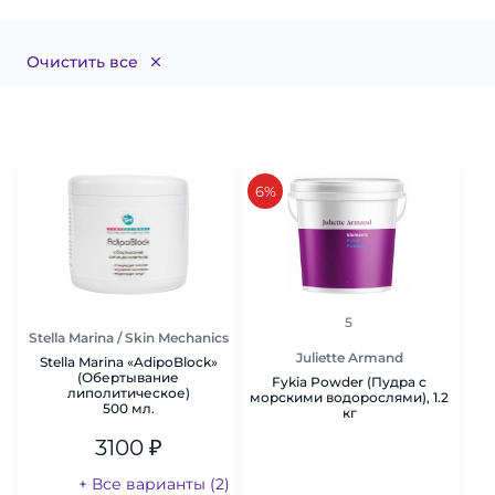
Очистить все
скидка
6%
рейтинг
5
Stella Marina / Skin Mechanics
Juliette Armand
Stella Marina «AdipoBlock»
(Обертывание
Fykia Powder (Пудра с
липолитическое)
морскими водорослями), 1.2
500 мл.
кг
3100
₽
+ Все варианты (2)