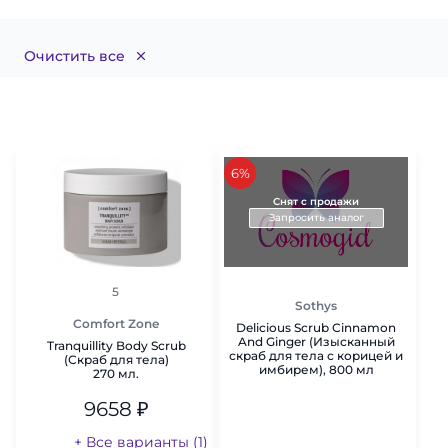
Очистить все
скидка
6%
Снят с продажи
Запросить аналог
рейтинг
5
Sothys
Comfort Zone
Delicious Scrub Cinnamon
And Ginger (Изысканный
Tranquillity Body Scrub
скраб для тела с корицей и
(Скраб для тела)
имбирем), 800 мл
270 мл.
9658
₽
+ Все варианты (1)