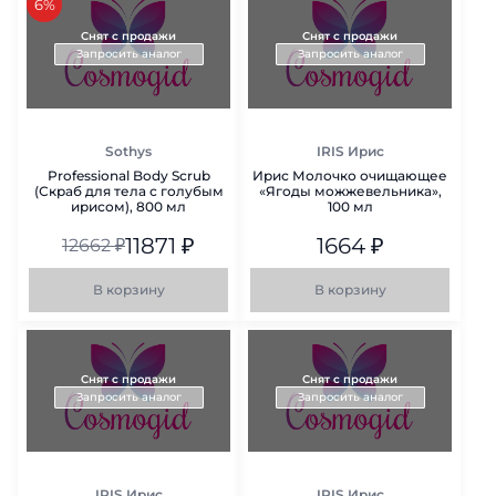
скидка
6%
Снят с продажи
Снят с продажи
Запросить аналог
Запросить аналог
Sothys
IRIS Ирис
Professional Body Scrub
Ирис Молочко очищающее
(Скраб для тела с голубым
«Ягоды можжевельника»,
ирисом), 800 мл
100 мл
11871
₽
1664
₽
12662
₽
В корзину
В корзину
Снят с продажи
Снят с продажи
Запросить аналог
Запросить аналог
IRIS Ирис
IRIS Ирис