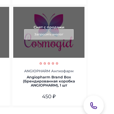
В корзину
Снят с продажи
Запросить аналог
ANGIOPHARM Ангиофарм
Angiopharm Brand Box
(Брендированная коробка
ANGIOPHARM), 1 шт
450
₽
В корзину