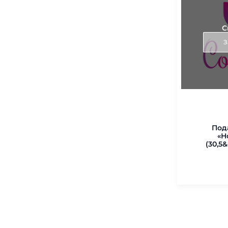
Дисплеи
(
0
)
Дозаторы, распылители,
С
пульверизаторы и помпы
(
0
)
З
Емкости, мерные стаканы,
чаши и миски для масок и
бритья
(
0
)
Зажимы
(
0
)
Защитные экраны и средства
(
0
)
Под
«Н
Зеркала, витрины
(
0
)
(30,5&
Иглы, шприцы
(
0
)
Измеритель влажности кожи
(
0
)
Камни, магнит
(
0
)