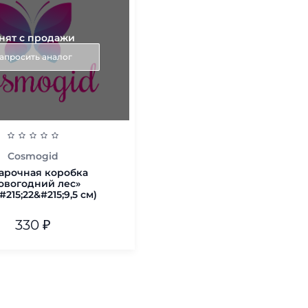
нят с продажи
апросить аналог
Cosmogid
арочная коробка
овогодний лес»
#215;22&#215;9,5 см)
330
₽
В корзину