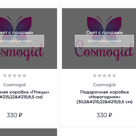
20*30
В корзину
нят с продажи
Снят с продажи
В корзину
апросить аналог
Запросить аналог
Cosmogid
Cosmogid
ная коробка «Птицы»
Подарочная коробка
#215;22&#215;9,5 см)
«Новогодняя»
(30,5&#215;22&#215;9,5 см)
330
₽
330
₽
В корзину
В корзину