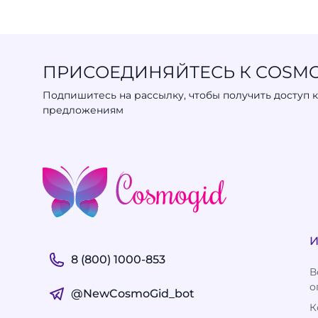
Ковшики, держатели
(
0
)
Косметички
(
1
)
ПРИСОЕДИНЯЙТЕСЬ К COSMO
Коробки
(
0
)
Подпишитесь на рассылку, чтобы получить доступ 
Крышки
(
0
)
предложениям
Кусачки
(
0
)
Лампы
(
0
)
Лопатки
(
0
)
Маски
(
0
)
Машинки для стрижки волос
(
0
)
8 (800) 1000-853
В
Мисочки для окрашивания,
о
мерные пипетки, диспенсеры
@NewCosmoGid_bot
(
0
)
К