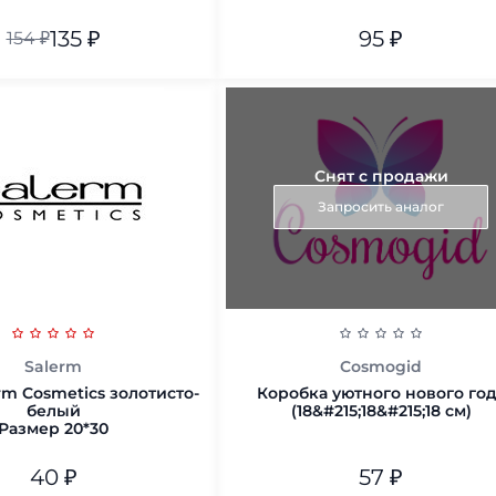
135
₽
95
₽
154
₽
одарочный А5
В корзину
Снят с продажи
В корзину
Запросить аналог
Salerm
Cosmogid
rm Cosmetics золотисто-
Коробка уютного нового го
белый
(18&#215;18&#215;18 см)
Размер 20*30
40
₽
57
₽