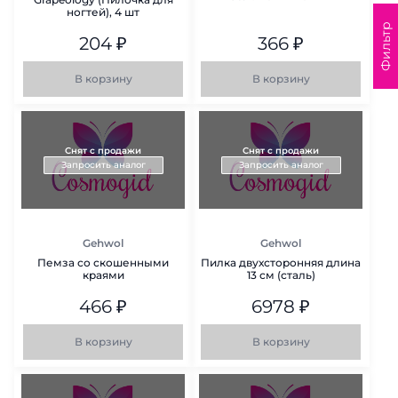
ногтей), 4 шт
Фильтр
204
₽
366
₽
В корзину
В корзину
Снят с продажи
Снят с продажи
Запросить аналог
Запросить аналог
Gehwol
Gehwol
Пемза со скошенными
Пилка двухсторонняя длина
краями
13 см (сталь)
466
₽
6978
₽
В корзину
В корзину