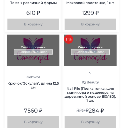
Пемзы различной формы
Махровой полотенце, 1 шт.
610
₽
1299
₽
В корзину
В корзину
скидка
11%
Снят с продажи
Снят с продажи
Запросить аналог
Запросить аналог
рейтинг
5
Gehwol
IQ Beauty
Крючок"Эскулап", длина 12,5
см
Nail File (Пилка тонкая для
маникюра и педикюра на
деревянной основе 150/180),
1 шт.
7560
₽
284
₽
320
₽
В корзину
В корзину