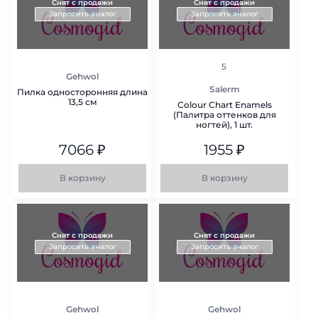
Снят с продажи
Снят с продажи
Запросить аналог
Запросить аналог
рейтинг
5
Gehwol
Salerm
Пилка односторонняя длина
13,5 см
Colour Chart Enamels
(Палитра оттенков для
ногтей), 1 шт.
7066
₽
1955
₽
В корзину
В корзину
Снят с продажи
Снят с продажи
Запросить аналог
Запросить аналог
Gehwol
Gehwol