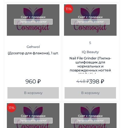
скидка
11%
Снят с продажи
Снят с продажи
Запросить аналог
Запросить аналог
рейтинг
5
Gehwol
IQ Beauty
(Дозатор для флакона), 1 шт.
Nail File Grinder (Пилка-
шлифовщик для
нормальных и
поврежденных ногтей
180/240), 1 шт.
960
₽
398
₽
448
₽
В корзину
В корзину
скидка
11%
Снят с продажи
Снят с продажи
Запросить аналог
Запросить аналог