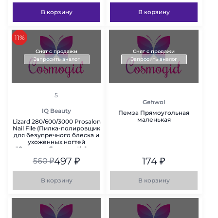
В корзину
В корзину
скидка
11%
Снят с продажи
Снят с продажи
Запросить аналог
Запросить аналог
рейтинг
5
Gehwol
IQ Beauty
Пемза Прямоугольная
маленькая
Lizard 280/600/3000 Prosalon
Nail File (Пилка-полировщик
для безупречного блеска и
ухоженных ногтей
"Сияющая Ящерица"), 1 шт.
497
₽
174
₽
560
₽
В корзину
В корзину