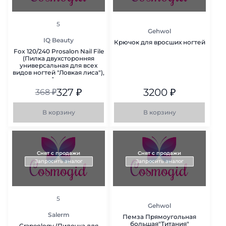
рейтинг
5
Gehwol
IQ Beauty
Крючок для вросших ногтей
Fox 120/240 Prosalon Nail File
(Пилка двухсторонняя
универсальная для всех
видов ногтей "Ловкая лиса"),
1 шт.
327
₽
3200
₽
368
₽
В корзину
В корзину
Снят с продажи
Снят с продажи
Запросить аналог
Запросить аналог
рейтинг
5
Gehwol
Salerm
Пемза Прямоугольная
большая"Титания"
Grapeology (Пилочка для