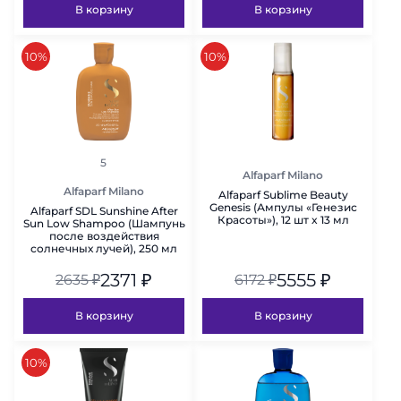
В корзину
В корзину
скидка
скидка
10%
10%
рейтинг
5
Alfaparf Milano
Alfaparf Milano
Alfaparf Sublime Beauty
Genesis (Ампулы «Генезис
Alfaparf SDL Sunshine After
Красоты»), 12 шт x 13 мл
Sun Low Shampoo (Шампунь
после воздействия
солнечных лучей), 250 мл
2371
₽
5555
₽
2635
₽
6172
₽
В корзину
В корзину
скидка
10%