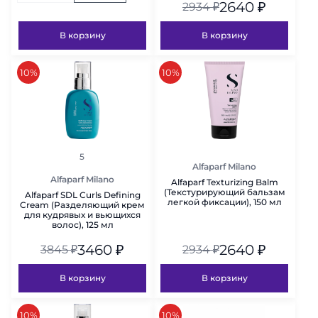
2640
₽
2934
₽
В корзину
В корзину
скидка
скидка
10%
10%
рейтинг
5
Alfaparf Milano
Alfaparf Milano
Alfaparf Texturizing Balm
(Текстурирующий бальзам
Alfaparf SDL Curls Defining
легкой фиксации), 150 мл
Cream (Разделяющий крем
для кудрявых и вьющихся
волос), 125 мл
3460
₽
2640
₽
3845
₽
2934
₽
В корзину
В корзину
скидка
скидка
10%
10%