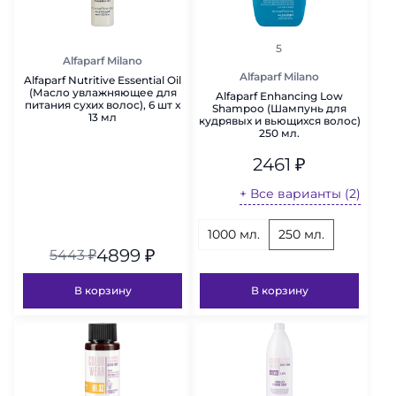
рейтинг
5
Alfaparf Milano
Alfaparf Milano
Alfaparf Nutritive Essential Oil
(Масло увлажняющее для
Alfaparf Enhancing Low
питания сухих волос), 6 шт x
Shampoo (Шампунь для
13 мл
кудрявых и вьющихся волос)
250 мл.
2461
₽
+ Все варианты (2)
1000 мл.
250 мл.
4899
₽
5443
₽
В корзину
В корзину