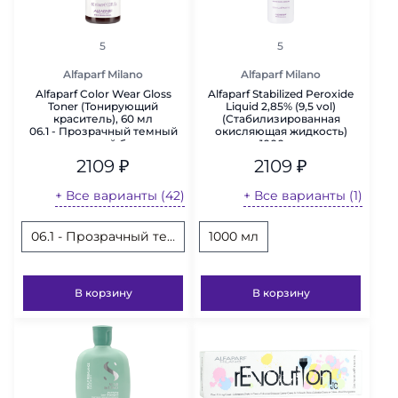
рейтинг
рейтинг
5
5
Alfaparf Milano
Alfaparf Milano
Alfaparf Color Wear Gloss
Alfaparf Stabilized Peroxide
Toner (Тонирующий
Liquid 2,85% (9,5 vol)
краситель), 60 мл
(Стабилизированная
06.1 - Прозрачный темный
окисляющая жидкость)
пепельный блонд
1000 мл
2109
₽
2109
₽
+ Все варианты (42)
+ Все варианты (1)
06.1 - Прозрачный темный пепельный блонд
010.04 - Прозрачный самый с
1000 мл
010.2
В корзину
В корзину