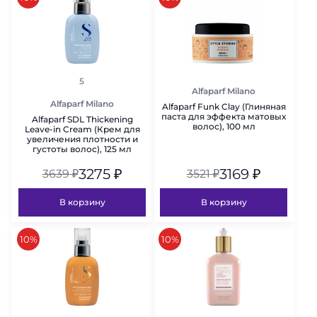
рейтинг
5
Alfaparf Milano
Alfaparf Milano
Alfaparf Funk Clay (Глиняная
паста для эффекта матовых
Alfaparf SDL Thickening
волос), 100 мл
Leave-in Cream (Крем для
увеличения плотности и
густоты волос), 125 мл
3275
₽
3169
₽
3639
₽
3521
₽
В корзину
В корзину
скидка
скидка
10%
10%