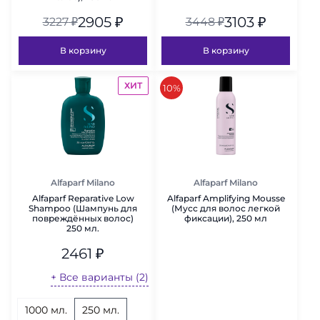
2905
₽
3103
₽
3227
₽
3448
₽
В корзину
В корзину
ХИТ
скидка
10%
Alfaparf Milano
Alfaparf Milano
Alfaparf Reparative Low
Alfaparf Amplifying Mousse
Shampoo (Шампунь для
(Мусс для волос легкой
повреждённых волос)
фиксации), 250 мл
250 мл.
2461
₽
+ Все варианты (2)
1000 мл.
250 мл.