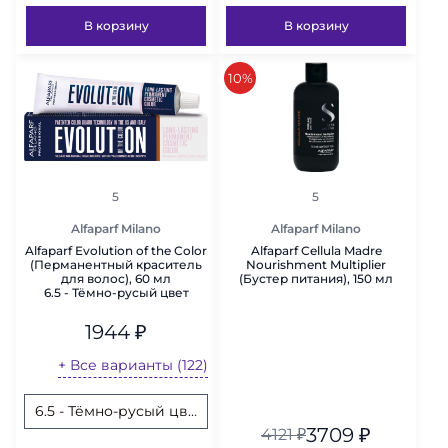
В корзину
В корзину
скидка
10%
рейтинг
рейтинг
5
5
Alfaparf Milano
Alfaparf Milano
Alfaparf Evolution of the Color
Alfaparf Cellula Madre
(Перманентный краситель
Nourishment Multiplier
для волос), 60 мл
(Бустер питания), 150 мл
6.5 - Тёмно-русый цвет
красного дерева
1944
₽
+ Все варианты (122)
6.5 - Тёмно-русый цвет красного дерева
7.21 - Средне-русый фиолетов
1.11 -
3709
₽
4121
₽