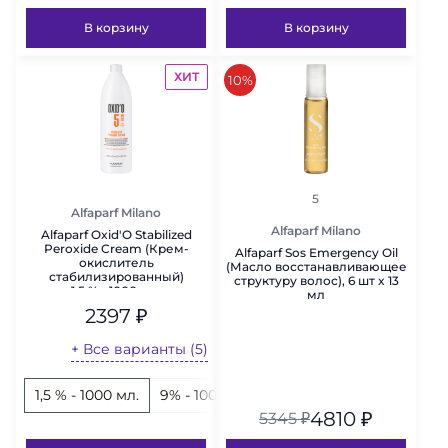
В корзину
В корзину
ХИТ
скидка
10%
рейтинг
5
Alfaparf Milano
Alfaparf Milano
Alfaparf Oxid'O Stabilized
Peroxide Cream (Крем-
Alfaparf Sos Emergency Oil
окислитель
(Масло восстанавливающее
стабилизированный)
структуру волос), 6 шт x 13
1,5 % - 1000 мл.
мл
2397
₽
+ Все варианты (5)
1,5 % - 1000 мл.
9% - 1000 мл.
6% - 1000 мл.
3% - 100
4810
₽
5345
₽