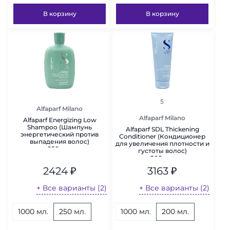
В корзину
В корзину
рейтинг
5
Alfaparf Milano
Alfaparf Milano
Alfaparf Energizing Low
Shampoo (Шампунь
Alfaparf SDL Thickening
энергетический против
Conditioner (Кондиционер
выпадения волос)
для увеличения плотности и
250 мл.
густоты волос)
200 мл.
2424
₽
3163
₽
+ Все варианты (2)
+ Все варианты (2)
1000 мл.
250 мл.
1000 мл.
200 мл.