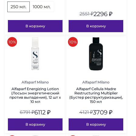
250 мл.
1000 мл.
2296
₽
2551
₽
В корзину
В корзину
скидка
скидка
10%
10%
Alfaparf Milano
Alfaparf Milano
Alfaparf Energizing Lotion
Alfaparf Cellula Madre
(Лосьон энергетический
Restructuring Multiplier
против выпадения), 12 шт x
(Бустер реструктуризации),
10 мл
150 мл
6112
₽
3709
₽
6791
₽
4121
₽
В корзину
В корзину