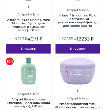
рейтинг
5
Alfaparf Milano
Alfaparf Milano
Alfaparf Smoothing Fluid
(Кератиновый
Alfaparf Cellula Madre Define
разглаживающий флюид
Multiplier (Бустер для
для волос), 500 мл
кудрявых и вьющихся
волос), 150 мл
4071
₽
18233
₽
4523
₽
20259
₽
В корзину
В корзину
скидка
10%
рейтинг
5
Alfaparf Milano
Alfaparf Milano
Alfaparf Balancing Low
Shampoo (Балансирующий
Alfaparf Smoothing Mask
шампунь), 250 мл
(Разглаживающая маска для