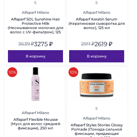
рейтинг
рейтинг
5
5
Alfaparf Milano
Alfaparf Milano
Alfaparf SDL Sunshine Hair
Alfaparf Keratin Serum
Protective Milk
(Кератиновая сыворотка для
(Несмываемое молочко для
волос), 125 мл
волос с UV-фильтром), 125
мл
3275
₽
2619
₽
3639
₽
2911
₽
В корзину
В корзину
скидка
скидка
10%
10%
рейтинг
5
Alfaparf Milano
Alfaparf Milano
Alfaparf Flexible Mousse
(Мусс для волос средней
Alfaparf Styles Stories Glossy
фиксации), 250 мл
Pomade (Помада сильной
фиксации, придающая