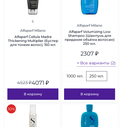
рейтинг
5
Alfaparf Milano
Alfaparf Milano
Alfaparf Volumizing Low
Shampoo (Шампунь для
Alfaparf Cellula Madre
придания объёма волосам)
Thickening Multiplier (Бустер
250 мл.
для тонких волос), 150 мл
2307
₽
+ Все варианты (2)
1000 мл.
250 мл.
4071
₽
4523
₽
В корзину
В корзину
скидка
10%