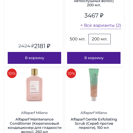
непослушных волос)
200 мл.
3467
₽
+ Все варианты (2)
500 мл.
200 мл.
2181
₽
2424
₽
В корзину
В корзину
скидка
скидка
10%
10%
Alfaparf Milano
Alfaparf Milano
Alfaparf Maintenance
Alfaparf Gentle Exfoliating
Conditioner (Кератиновый
Scrub (Cкраб против
кондиционер для гладкости
перхоти), 150 мл
волос), 250 мл