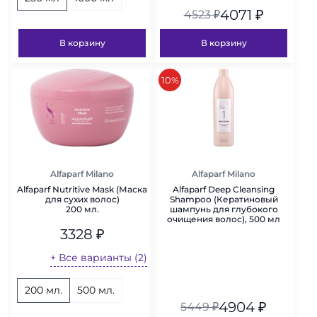
4071
₽
4523
₽
В корзину
В корзину
скидка
10%
Alfaparf Milano
Alfaparf Milano
Alfaparf Nutritive Mask (Маска
Alfaparf Deep Cleansing
для сухих волос)
Shampoo (Кератиновый
200 мл.
шампунь для глубокого
очищения волос), 500 мл
3328
₽
+ Все варианты (2)
200 мл.
500 мл.
4904
₽
5449
₽