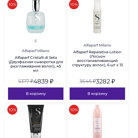
скидка
скидка
10%
10%
рейтинг
5
Alfaparf Milano
Alfaparf Milano
Alfaparf Reparative Lotion
(Лосьон
Alfaparf Cristalli di Seta
восстанавливающий
(Двухфазная сыворотка для
структуру волос), 6 шт x 13
разглаживания волос), 45
мл
мл
4839
₽
3282
₽
5377
₽
3646
₽
В корзину
В корзину
скидка
скидка
10%
10%