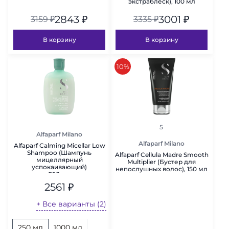
экстраблеск), 100 мл
2843
₽
3001
₽
3159
₽
3335
₽
В корзину
В корзину
скидка
10%
рейтинг
5
Alfaparf Milano
Alfaparf Milano
Alfaparf Calming Micellar Low
Shampoo (Шампунь
Alfaparf Cellula Madre Smooth
мицеллярный
Multiplier (Бустер для
успокаивающий)
непослушных волос), 150 мл
250 мл
2561
₽
+ Все варианты (2)
250 мл
1000 мл