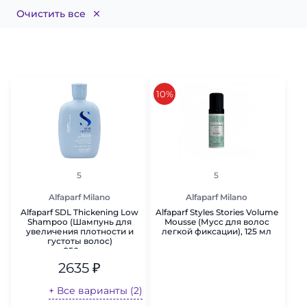
Очистить все
скидка
10%
рейтинг
рейтинг
5
5
Alfaparf Milano
Alfaparf Milano
Alfaparf SDL Thickening Low
Alfaparf Styles Stories Volume
Shampoo (Шампунь для
Mousse (Мусс для волос
увеличения плотности и
легкой фиксации), 125 мл
густоты волос)
250 мл.
2635
₽
+ Все варианты (2)