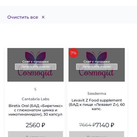
Очистить все
скидка
7%
Снят с продажи
Снят с продажи
Запросить аналог
Запросить аналог
рейтинг
5
Sesderma
Cantabria Labs
Levavit Z Food supplement
(БАД к пище «Левавит Z»), 60
Biretix Oral (БАД «Биретикс»
капс.
с глюконатом цинка и
никотинамидом), 30 капсул
2560
₽
7140
₽
7664
₽