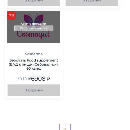
В корзину
В корзину
скидка
7%
Снят с продажи
Запросить аналог
Sesderma
Sebovalis Food supplement
(БАД к пище «Себовалис»),
60 капс.
6908
₽
7414
₽
В корзину
1