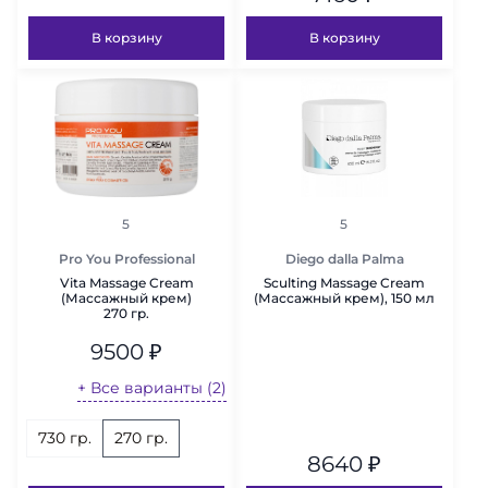
В корзину
В корзину
рейтинг
рейтинг
5
5
Pro You Professional
Diego dalla Palma
Vita Massage Cream
Sculting Massage Cream
(Массажный крем)
(Массажный крем), 150 мл
270 гр.
9500
₽
+ Все варианты (2)
730 гр.
270 гр.
8640
₽