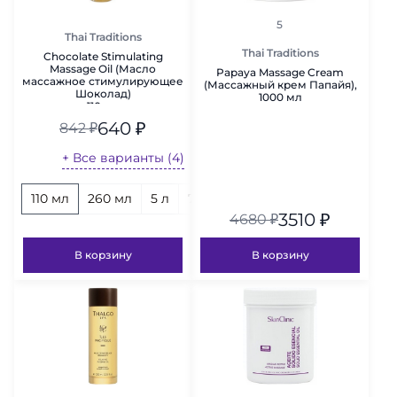
рейтинг
5
Thai Traditions
Thai Traditions
Chocolate Stimulating
Massage Oil (Масло
Papaya Massage Cream
массажное стимулирующее
(Массажный крем Папайя),
Шоколад)
1000 мл
110 мл
640
₽
842
₽
+ Все варианты (4)
110 мл
260 мл
5 л
700 мл
3510
₽
4680
₽
В корзину
В корзину