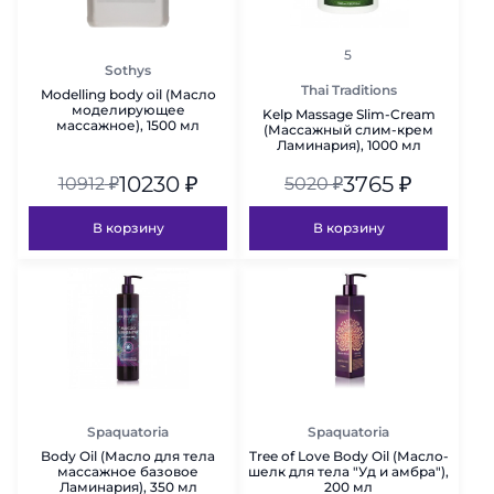
рейтинг
5
Sothys
Thai Traditions
Modelling body oil (Масло
моделирующее
Kelp Massage Slim-Cream
массажное), 1500 мл
(Массажный слим-крем
Ламинария), 1000 мл
10230
₽
3765
₽
10912
₽
5020
₽
В корзину
В корзину
Spaquatoria
Spaquatoria
Body Oil (Масло для тела
Tree of Love Body Oil (Масло-
массажное базовое
шелк для тела "Уд и амбра"),
Ламинария), 350 мл
200 мл