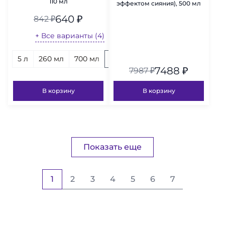
110 мл
эффектом сияния), 500 мл
640
₽
842
₽
+ Все варианты (4)
5 л
260 мл
700 мл
110 мл
7488
₽
7987
₽
В корзину
В корзину
Показать еще
2
3
4
5
6
7
1