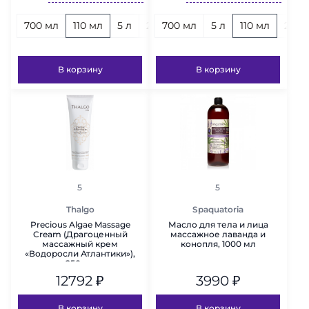
700 мл
110 мл
5 л
260 мл
700 мл
5 л
110 мл
260 
В корзину
В корзину
рейтинг
рейтинг
5
5
Thalgo
Spaquatoria
Precious Algae Massage
Масло для тела и лица
Cream (Драгоценный
массажное лаванда и
массажный крем
конопля, 1000 мл
«Водоросли Атлантики»),
250 мл
12792
₽
3990
₽
В корзину
В корзину