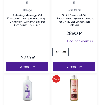
рейтинг
рейтинг
5
5
Thalgo
Skin Clinic
Relaxing Massage Oil
Solid Essential Oil
(Расслабляющее масло для
(Массажное крем-масло с
массажа "Экзотические
эфирными маслами)
Острова"), 500 мл
100 мл
2890
₽
+ Все варианты (1)
100 мл
15235
₽
В корзину
В корзину
скидка
24%