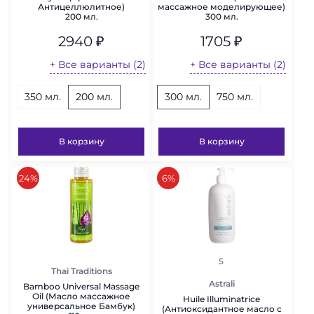
Антицеллюлитное)
массажное моделирующее)
200 мл.
300 мл.
2940
₽
1705
₽
+ Все варианты (2)
+ Все варианты (2)
350 мл.
200 мл.
300 мл.
750 мл.
В корзину
В корзину
скидка
скидка
24%
6%
рейтинг
5
Thai Traditions
Astrali
Bamboo Universal Massage
Oil (Масло массажное
Huile Illuminatrice
универсальное Бамбук)
(Антиоксидантное масло с