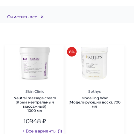
Очистить все
скидка
6%
Skin Clinic
Sothys
Neutral massage cream
Modelling Wax
(Крем нейтральный
(Моделирующий воск), 700
массажный)
мл
1000 мл
10948
₽
+ Все варианты (1)