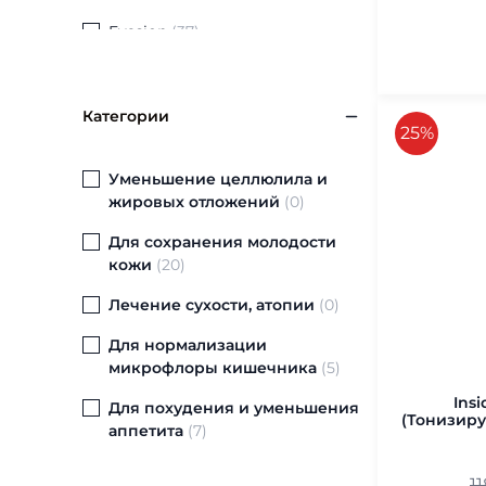
Evasion
(
37
)
Lisap
(
1
)
Natinuel
(
3
)
Категории
скидка
25%
pHformula
(
1
)
Уменьшение целлюлила и
Pleyana
(
1
)
жировых отложений
(
0
)
QYRA
(
2
)
Для сохранения молодости
кожи
(
20
)
R-Studio
(
3
)
Лечение сухости, атопии
(
0
)
Sesderma
(
2
)
Для нормализации
Stella Marina / Skin Mechanics
микрофлоры кишечника
(
5
)
(
5
)
Insi
Для похудения и уменьшения
Thalgo
(
3
)
(Тонизиру
аппетита
(
7
)
V.E.C. – Vital Essential Cosmetics
Добавка для лечения акне,
(
2
)
1