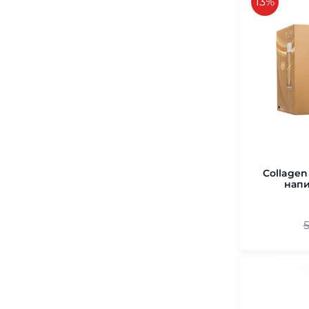
скидка
13%
Collagen
напи