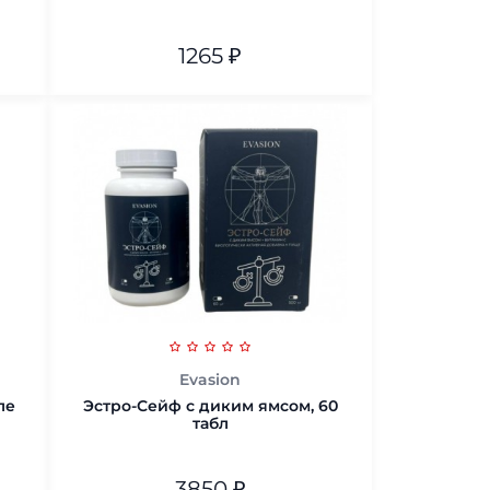
1265
₽
В корзину
Evasion
ле
Эстро-Сейф с диким ямсом, 60
табл
3850
₽