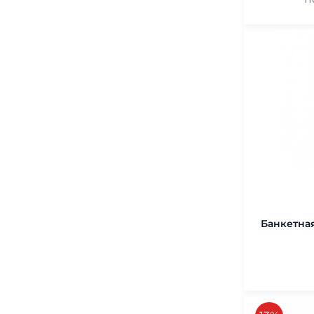
себореи
(
0
)
Для красивого, здорового
загара
(
0
)
Стимулирующая добавка
(
19
)
Для питания, роста волос и
ногтей
(
11
)
Банкетная