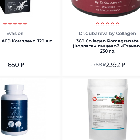
Evasion
Dr.Gubareva by Collagen
+ АГЭ Комплекс, 120 шт
360 Collagen Pomegranate
(Коллаген пищевой «Гранат»
230 гр.
1650
₽
2392
₽
2788
₽
230 гр.
В корзину
В корзину