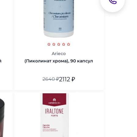
В корзину
Arieco
й
(Пиколинат хрома), 90 капсул
2112
₽
2640
₽
В корзину