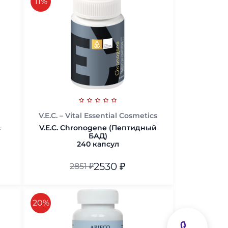
скидка
11%
V.E.C. – Vital Essential Cosmetics
с
V.E.C. Chronogene (Пептидный
БАД)
240 капсул
2530
₽
2851
₽
240 капсул
скидка
20%