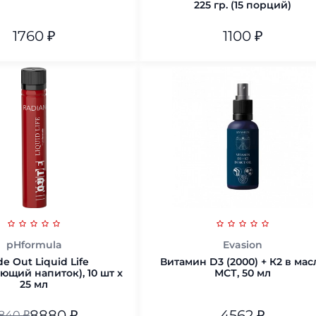
225 гр. (15 порций)
1760
₽
1100
₽
225 гр. (15 порций)
В корзину
В корзину
pHformula
Evasion
de Out Liquid Life
Витамин D3 (2000) + К2 в мас
ющий напиток), 10 шт x
МСТ, 50 мл
25 мл
8880
₽
4562
₽
1840
₽