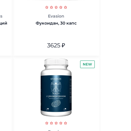
cs
Evasion
щий
Фукоидан, 30 капс
3625
₽
В корзину
NEW