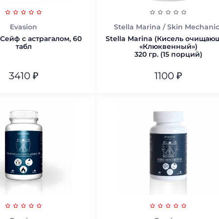
Evasion
Stella Marina / Skin Mechani
Сейф с астрагалом, 60
Stella Marina (Кисель очищаю
табл
«Клюквенный»)
320 гр. (15 порций)
3410
₽
1100
₽
320 гр. (15 порций)
В корзину
В корзину