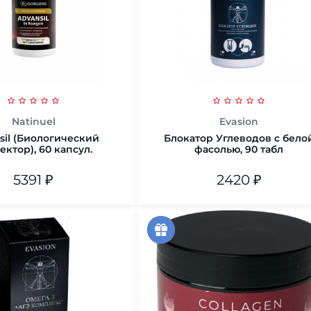
Natinuel
Evasion
sil (Биологический
Блокатор Углеводов с бело
ектор), 60 капсул.
фасолью, 90 табл
5391
₽
2420
₽
В корзину
В корзину
скидка
акция
14%