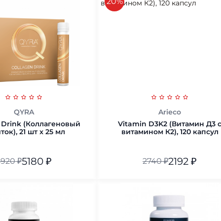
скидка
20%
QYRA
Arieco
 Drink (Коллагеновый
Vitamin D3K2 (Витамин Д3 
ток), 21 шт x 25 мл
витамином К2), 120 капсул
5180
₽
2192
₽
5920
₽
2740
₽
В корзину
В корзину