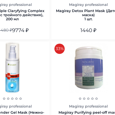
iray professional
Magiray professional
iple Claryfying Complex
Magiray Detox Plant Mask (Дет
с тройного действия),
маска)
200 мл
1 шт.
9774
₽
1440
₽
4480
₽
1 шт.
В корзину
скидка
33%
В корзину
iray professional
Magiray professional
ender Gel Mask (Нежно-
Magiray Purifying peel-off ma