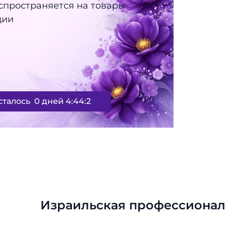
спространяется на товары
ции
сталось
0 дней 4:44:1
Израильская профессионал