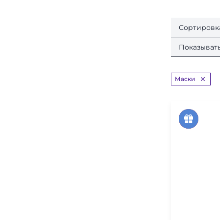
Сортировк
Показывать
Маски
скидка
акция
33%