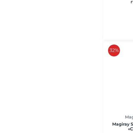
г
125 мл.
скидка
32%
Mag
Magiray 
«С