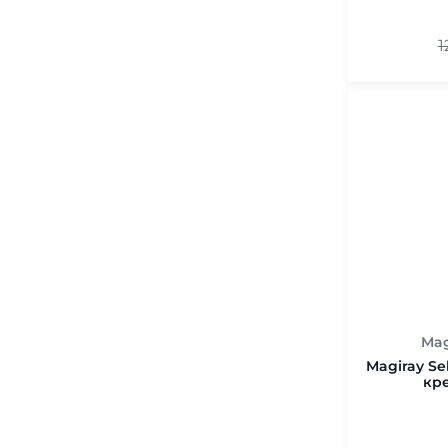
1
Mag
Magiray Se
кре