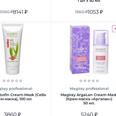
1 шт x 50 мл.
8141
₽
1053
₽
2060
₽
1560
₽
1 шт x 50 мл.
В корзину
В корзину
iray professional
Magiray professional
bofin Cream-Mask (Себо
Magiray ArgaLan Cream-Mas
м-маска), 100 мл
(Крем-маска «Аргалан»)
50 мл.
3860
₽
5240
₽