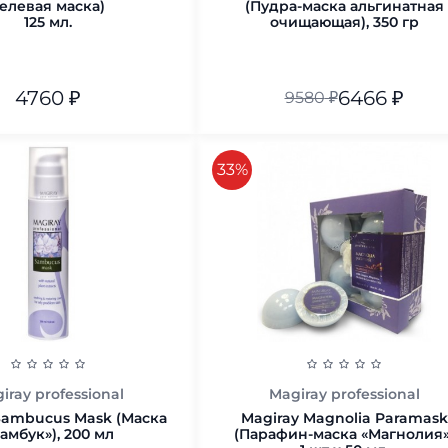
елевая маска)
(Пудра-маска альгинатная
125 мл.
очищающая), 350 гр
4760
₽
6466
₽
9580
₽
В корзину
скидка
33%
В корзину
iray professional
Magiray professional
Sambucus Mask (Маска
Magiray Magnolia Paramask
амбук»), 200 мл
(Парафин-маска «Магнолия»