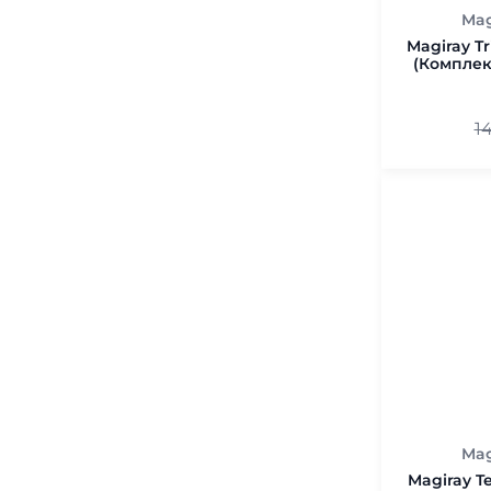
Mag
Magiray Tr
(Комплек
1
Mag
Magiray T