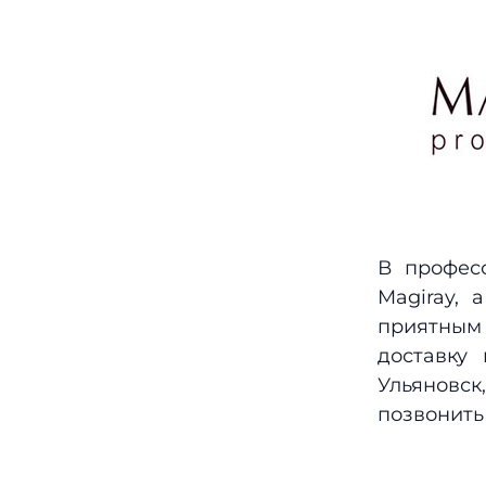
Серия "Натуральная
коллекция"
(
0
)
Vita - поддержка микробиома
кожи для сохранения её
здоровья и молодости
(
5
)
Аппаратная косметология
(
2
)
В професс
Magiray,
приятным 
доставку 
Ульяновск,
позвонить 