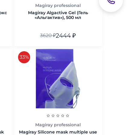
Magiray professional
окс
Magiray Algactive Gel (Гель
«Альгактив»), 500 мл
2444
₽
3620
₽
В корзину
скидка
33%
Magiray professional
sk
Magiray Silicone mask multiple use