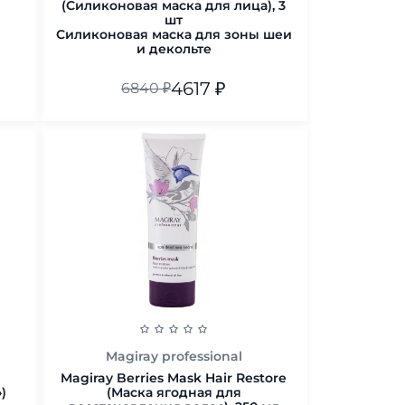
(Силиконовая маска для лица), 3
шт
Силиконовая маска для зоны шеи
и декольте
4617
₽
6840
₽
Силиконовая маска для
зоны шеи и декольте
В корзину
Magiray professional
Magiray Berries Mask Hair Restore
)
(Маска ягодная для