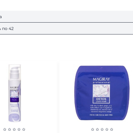
а
 по 42