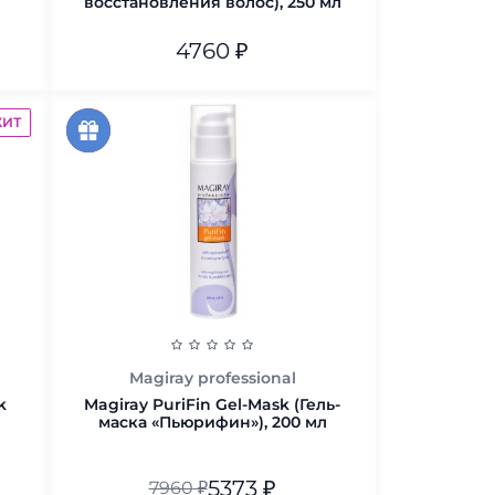
восстановления волос), 250 мл
4760
₽
В корзину
ХИТ
скидка
акция
33%
Magiray professional
k
Magiray PuriFin Gel-Mask (Гель-
маска «Пьюрифин»), 200 мл
5373
₽
7960
₽