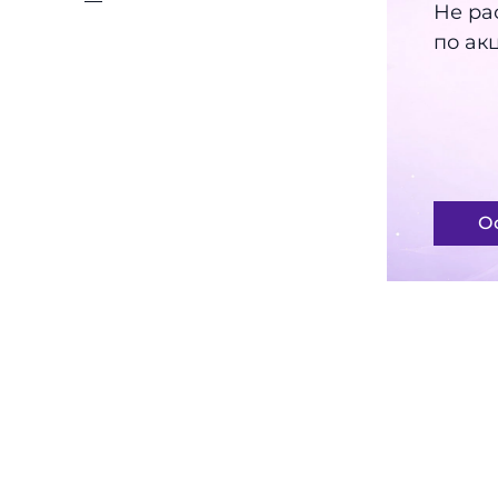
Серия Restore -
Не ра
восстановление защитных
по ак
функций кожи
(
13
)
Серия CLC - лифтинг и
укрепление зрелой кожи
(
7
)
Серия Pearl - обновление и
осветление кожи
(
7
)
О
Серия EDELE - профилактика
старения и антиоксидантная
поддержка
(
5
)
Серия Fast Action - анти-акне
(
4
)
His&Hers - препараты гигиены
для всей семьи
(
11
)
Спа Бар - натуральные
фруктовые пюре
(
5
)