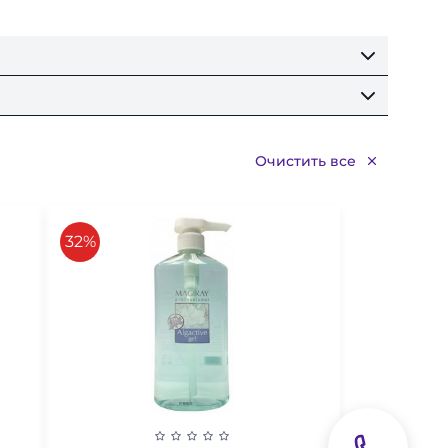
Очистить все
скидка
32%