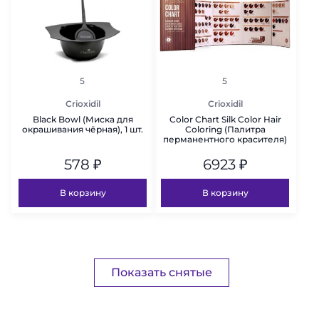
рейтинг
рейтинг
5
5
Crioxidil
Crioxidil
Black Bowl (Миска для
Color Chart Silk Color Hair
окрашивания чёрная), 1 шт.
Coloring (Палитра
перманентного красителя)
578
₽
6923
₽
В корзину
В корзину
Показать снятые