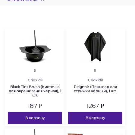
рейтинг
рейтинг
5
5
Crioxidil
Crioxidil
Black Tint Brush (Кисточка
Peignoir (Пеньюар для
для окрашивания черная), 1
стрижки чёрный), 1 шт.
шт.
187
₽
1267
₽
В корзину
В корзину