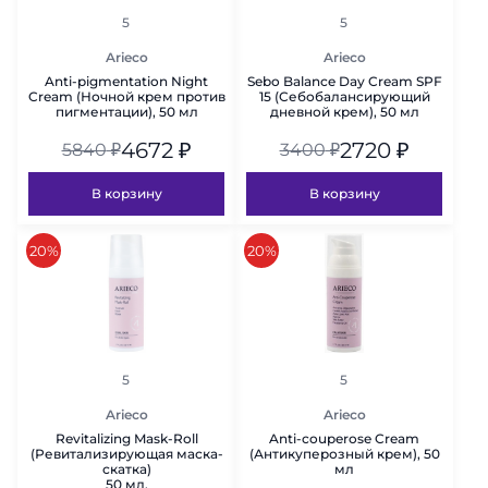
рейтинг
рейтинг
5
5
Arieco
Arieco
Anti-pigmentation Night
Sebo Balance Day Cream SPF
Cream (Ночной крем против
15 (Cебобалансирующий
пигментации), 50 мл
дневной крем), 50 мл
4672
₽
2720
₽
5840
₽
3400
₽
В корзину
В корзину
скидка
скидка
20%
20%
рейтинг
рейтинг
5
5
Arieco
Arieco
Revitalizing Mask-Roll
Anti-couperose Cream
(Ревитализирующая маска-
(Антикуперозный крем), 50
скатка)
мл
50 мл.