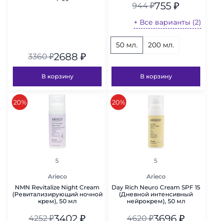
процессов), 90 капсул
755
₽
944
₽
+ Все варианты (2)
50 мл.
200 мл.
2688
₽
3360
₽
В корзину
В корзину
скидка
скидка
20%
20%
рейтинг
рейтинг
5
5
Arieco
Arieco
NMN Revitalize Night Cream
Day Rich Neuro Cream SPF 15
(Ревитализирующий ночной
(Дневной интенсивный
крем), 50 мл
нейрокрем), 50 мл
3402
₽
3696
₽
4252
₽
4620
₽