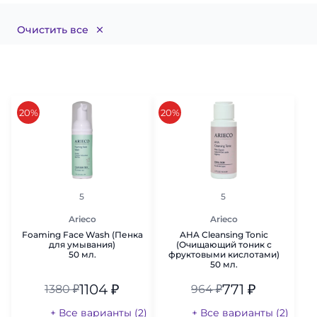
Очистить все
скидка
скидка
20%
20%
рейтинг
рейтинг
5
5
Arieco
Arieco
Foaming Face Wash (Пенка
AHA Cleansing Tonic
для умывания)
(Очищающий тоник с
50 мл.
фруктовыми кислотами)
50 мл.
1104
₽
771
₽
1380
₽
964
₽
+ Все варианты (2)
+ Все варианты (2)