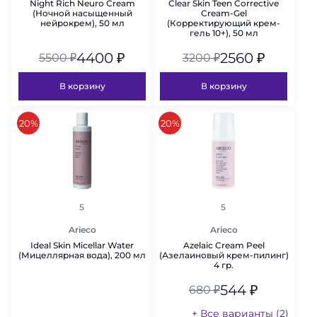
Night Rich Neuro Cream
Clear Skin Teen Corrective
(Ночной насыщенный
Cream-Gel
нейрокрем), 50 мл
(Корректирующий крем-
гель 10+), 50 мл
4400
₽
2560
₽
5500
₽
3200
₽
В корзину
В корзину
скидка
скидка
20%
20%
рейтинг
рейтинг
5
5
Arieco
Arieco
Ideal Skin Micellar Water
Azelaic Cream Peel
(Мицеллярная вода), 200 мл
(Азелаиновый крем-пилинг)
4 гр.
544
₽
680
₽
+ Все варианты (2)