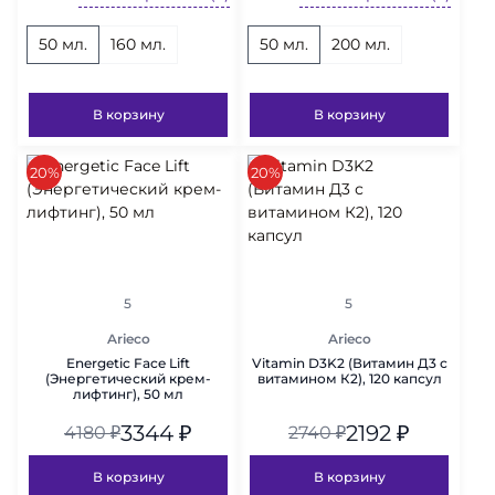
50 мл.
160 мл.
50 мл.
200 мл.
В корзину
В корзину
скидка
скидка
20%
20%
рейтинг
рейтинг
5
5
Arieco
Arieco
Energetic Face Lift
Vitamin D3K2 (Витамин Д3 с
(Энергетический крем-
витамином К2), 120 капсул
лифтинг), 50 мл
3344
₽
2192
₽
4180
₽
2740
₽
В корзину
В корзину