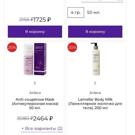
4 гр.
50 мл.
1725
₽
2156
₽
В корзину
В корзину
скидка
скидка
20%
20%
рейтинг
рейтинг
5
5
Arieco
Arieco
Anti-couperose Mask
Lamellar Body Milk
(Антикуперозная маска)
(Ламеллярное молочко для
50 мл.
тела), 200 мл
2464
₽
3080
₽
+ Все варианты (2)