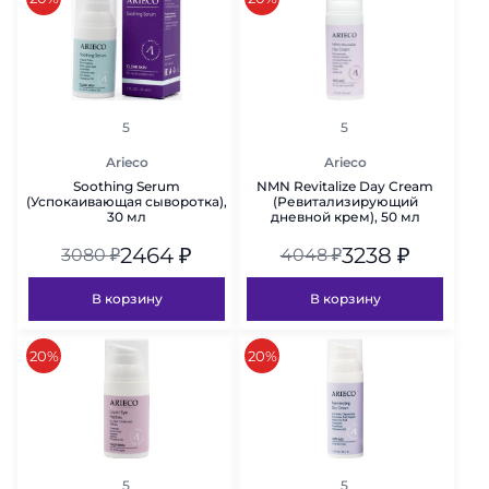
рейтинг
рейтинг
5
5
Arieco
Arieco
Soothing Serum
NMN Revitalize Day Cream
(Успокаивающая сыворотка),
(Ревитализирующий
30 мл
дневной крем), 50 мл
2464
₽
3238
₽
3080
₽
4048
₽
В корзину
В корзину
скидка
скидка
20%
20%
рейтинг
рейтинг
5
5