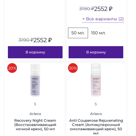
2552
₽
3190
₽
+ Все варианты (2)
50 мл.
150 мл.
2552
₽
3190
₽
В корзину
В корзину
скидка
скидка
20%
20%
рейтинг
рейтинг
5
5
Arieco
Arieco
Recovery Night Cream
Anti Couperose Rejuvenating
(Восстанавливающий
Cream (Антикуперозный
ночной крем), 50 мл
омолаживающий крем), 50
мл