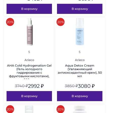
В корзину
В корзину
скидка
скидка
20%
20%
рейтинг
рейтинг
5
5
Arieco
Arieco
AHA Cold Hydrogenation Gel
Aqua Detox Cream
(Гель холодного
(Увлажняющий
гидрирования с
антиоксидантный крем), 50
фруктовыми кислотами),
мл
200 мл
2992
₽
3080
₽
3740
₽
3850
₽
В корзину
В корзину
скидка
скидка
20%
20%