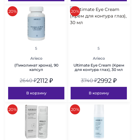
скидка
скидка
20%
20%
рейтинг
рейтинг
5
5
Arieco
Arieco
(Пиколинат хрома), 90
Ultimate Eye Cream (Крем
капсул
для контура глаз), 30 мл
2112
₽
2992
₽
2640
₽
3740
₽
В корзину
В корзину
скидка
скидка
20%
20%