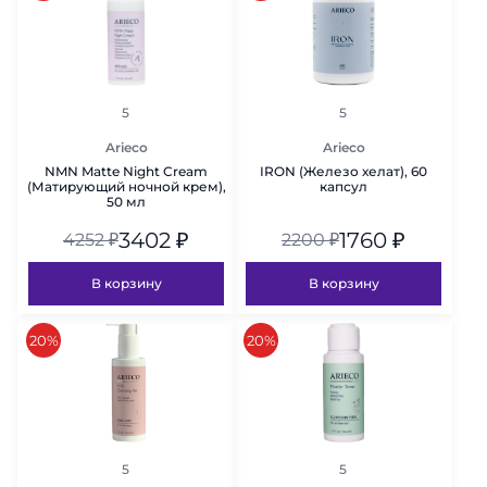
рейтинг
рейтинг
5
5
Arieco
Arieco
NMN Matte Night Cream
IRON (Железо хелат), 60
(Матирующий ночной крем),
капсул
50 мл
3402
₽
1760
₽
4252
₽
2200
₽
В корзину
В корзину
скидка
скидка
20%
20%
рейтинг
рейтинг
5
5