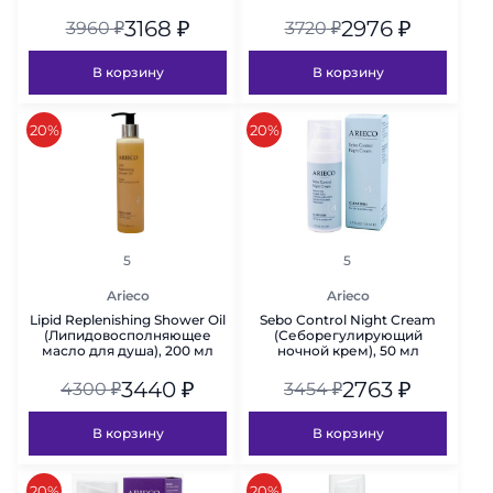
3168
₽
2976
₽
3960
₽
3720
₽
В корзину
В корзину
скидка
скидка
20%
20%
рейтинг
рейтинг
5
5
Arieco
Arieco
Lipid Replenishing Shower Oil
Sebo Control Night Cream
(Липидовосполняющее
(Себорегулирующий
масло для душа), 200 мл
ночной крем), 50 мл
3440
₽
2763
₽
4300
₽
3454
₽
В корзину
В корзину
скидка
скидка
20%
20%