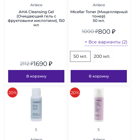
Arieco
Arieco
AHA Cleansing Gel
Micellar Toner (Мицеллярный
(Очищающий гель с
тонер)
фруктовыми кислотами), 150
50 мл.
мл
800
₽
1000
₽
+ Все варианты (2)
50 мл.
200 мл.
1690
₽
2112
₽
В корзину
В корзину
скидка
скидка
20%
20%
рейтинг
рейтинг
5
5
Arieco
Arieco