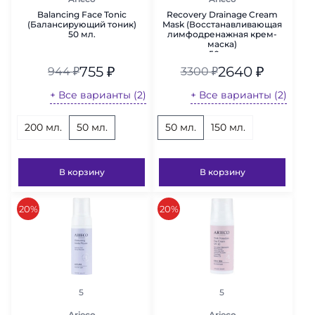
Balancing Face Tonic
Recovery Drainage Cream
(Балансирующий тоник)
Mask (Восстанавливающая
50 мл.
лимфодренажная крем-
маска)
50 мл.
755
₽
2640
₽
944
₽
3300
₽
+ Все варианты (2)
+ Все варианты (2)
200 мл.
50 мл.
50 мл.
150 мл.
В корзину
В корзину
скидка
скидка
20%
20%
рейтинг
рейтинг
5
5
Arieco
Arieco