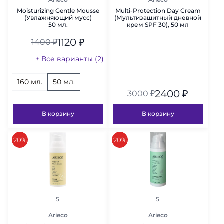
Moisturizing Gentle Mousse
Multi-Protection Day Cream
(Увлажняющий мусс)
(Мультизащитный дневной
50 мл.
крем SPF 30), 50 мл
1120
₽
1400
₽
+ Все варианты (2)
160 мл.
50 мл.
2400
₽
3000
₽
В корзину
В корзину
скидка
скидка
20%
20%
рейтинг
рейтинг
5
5
Arieco
Arieco