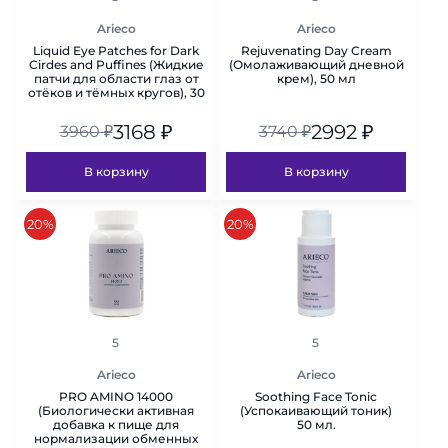
Arieco
Arieco
Liquid Eye Patches for Dark
Rejuvenating Day Cream
Cirdes and Puffines (Жидкие
(Омолаживающий дневной
патчи для области глаз от
крем), 50 мл
отёков и тёмных кругов), 30
мл
3168
₽
2992
₽
3960
₽
3740
₽
В корзину
В корзину
скидка
скидка
20%
20%
рейтинг
рейтинг
5
5
Arieco
Arieco
PRO AMINO 14000
Soothing Face Tonic
(Биологически активная
(Успокаивающий тоник)
добавка к пище для
50 мл.
нормализации обменных