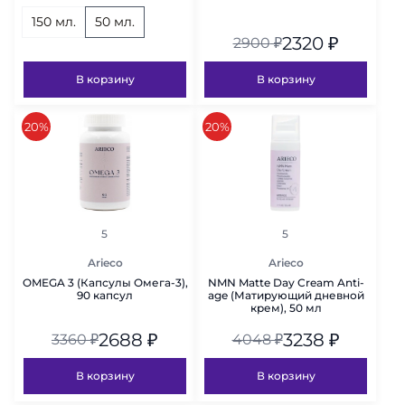
150 мл.
50 мл.
2320
₽
2900
₽
В корзину
В корзину
скидка
скидка
20%
20%
рейтинг
рейтинг
5
5
Arieco
Arieco
OMEGA 3 (Капсулы Омега-3),
NMN Matte Day Cream Anti-
90 капсул
age (Матирующий дневной
крем), 50 мл
2688
₽
3238
₽
3360
₽
4048
₽
В корзину
В корзину