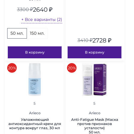
2640
₽
3300
₽
+ Все варианты (2)
50 мл.
150 мл.
2728
₽
3410
₽
В корзину
В корзину
скидка
скидка
20%
20%
рейтинг
рейтинг
5
5
Arieco
Arieco
Увлажняющий
Anti-Fatigue Mask (Маска
антиоксидантный крем для
против признаков
контура вокруг глаз, 30 мл
усталости)
50 мл.