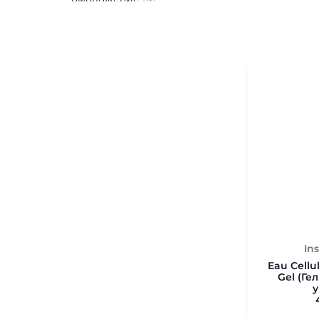
Osmoclean - Очищение
(
7
)
Repair System -
Восстанавливающая
программа
(
2
)
Svelt System -
Антицеллюлитная программа
(
2
)
Svelt System Expert - лечение 3
и 4 стадий целлюлита
(
2
)
Sculpt System - Укрепление
контуров тела
(
3
)
Cyclo System Expert - Уход за
In
дряблой атоничной кожей
Eau Cellu
лица
(
0
)
Gel (Ге
Intensive – Линия
космецевтики
(
17
)