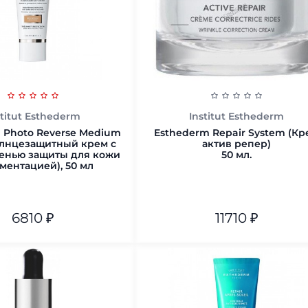
stitut Esthederm
Institut Esthederm
 Photo Reverse Medium
Esthederm Repair System (Кр
олнцезащитный крем с
актив репер)
пенью защиты для кожи
50 мл.
ментацией), 50 мл
6810
₽
11710
₽
50 мл.
В корзину
В корзину