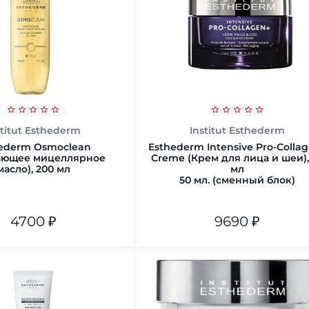
В корзину
stitut Esthederm
Institut Esthederm
ederm Osmoclean
Esthederm Intensive Pro-Colla
ающее мицеллярное
Creme (Крем для лица и шеи),
масло), 200 мл
мл
50 мл. (сменный блок)
4700
₽
9690
₽
50 мл. (сменный блок)
В корзину
В корзину