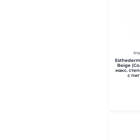
In
Esthederm
Beige (С
макс. сте
с пиг