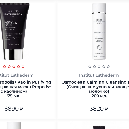
В корзину
В корзину
stitut Esthederm
Institut Esthederm
ropolis+ Kaolin Purifying
Osmoclean Calming Cleansing 
щающая маска Propolis+
(Очищающее успокаивающе
с каолином)
молочко)
75 мл.
200 мл.
6890
₽
3820
₽
200 мл.