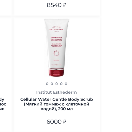
8540
₽
В корзину
Institut Esthederm
dy
Cellular Water Gentle Body Scrub
лос
(Мягкий гоммаж с клеточной
мл
водой), 200 мл
6000
₽