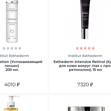
В корзину
В корзину
stitut Esthederm
Institut Esthederm
Lotion (Успокаивающий
Esthederm Intensive Retinol (
лосьон)
для кожи вокруг глаз с про
200 мл.
ретинолом), 15 мл
4010
₽
7320
₽
В корзину