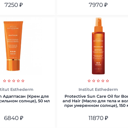
7250
₽
7970
₽
тюбик)
В корзину
В корзину
stitut Esthederm
Institut Esthederm
m Адаптасан (Крем для
Protective Sun Care Oil for Bo
сильном солнце), 50 мл
and Hair (Масло для тела и во
при умеренном солнце), 150 
6840
₽
11870
₽