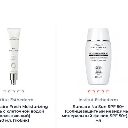
stitut Esthederm
Institut Esthederm
laire Fresh Moisturizing
Suncare No Sun SPF 50+
ль с клеточной водой
(Солнцезащитный невидим
увлажняющий)
минеральный флюид SPF 50+),
40 мл. (тюбик)
мл