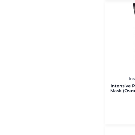
In
Intensive P
Mask (Очи
75 мл.