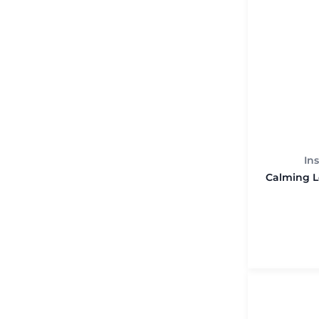
In
Calming 
200 мл.