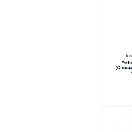
In
Esth
(Очищ